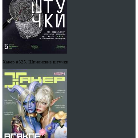
Хакер #325. Шпионские штучки