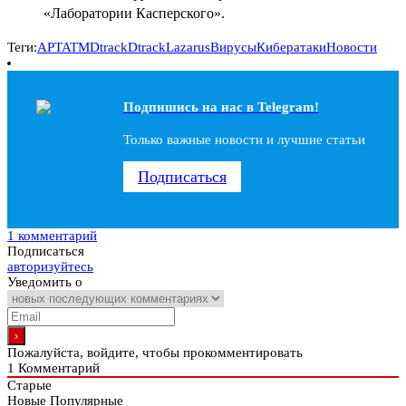
«Лаборатории Касперского».
Теги:
APT
ATMDtrack
Dtrack
Lazarus
Вирусы
Кибератаки
Новости
Подпишись на наc в Telegram!
Только важные новости и лучшие статьи
Подписаться
1 комментарий
Подписаться
авторизуйтесь
Уведомить о
Пожалуйста, войдите, чтобы прокомментировать
1
Комментарий
Старые
Новые
Популярные