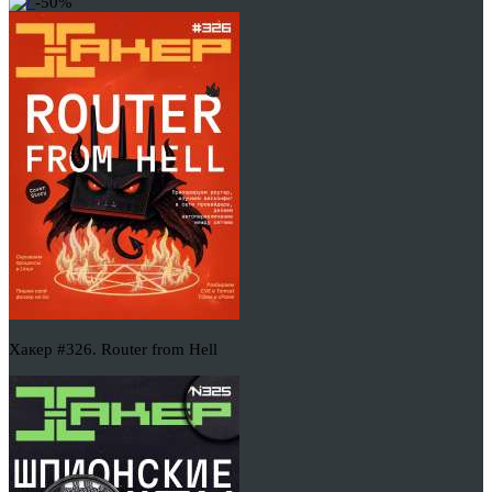
-50%
Хакер #326. Router from Hell