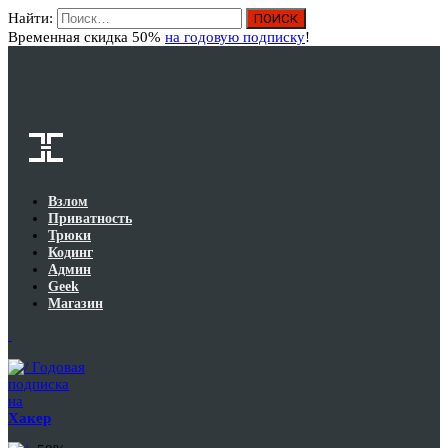
Найти:
Вход
Временная скидка 50%
на годовую подписку
!
Взлом
Приватность
Трюки
Кодинг
Админ
Geek
Магазин
Годовая
подписка
на
Хакер