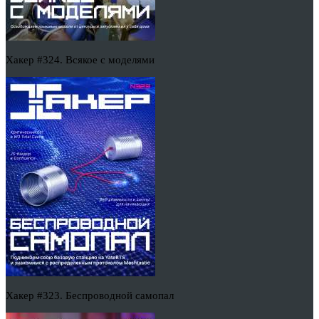
Хакер #324. Всякое с моделями
Хакер #323. Беспроводной самопал