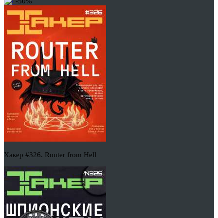
-50%
Хакер #326. Router from Hell