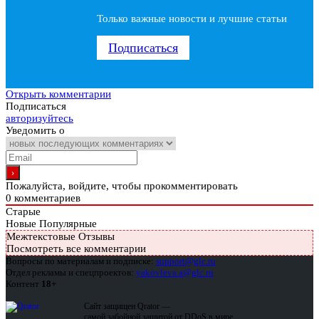
Только важные новости и лучшие статьи
Подписаться
Открыть комментарии
Подписаться
авторизуйтесь
Уведомить о
Пожалуйста, войдите, чтобы прокомментировать
0
комментариев
Старые
Новые
Популярные
Межтекстовые Отзывы
Посмотреть все комментарии
Вопросы по материалам и подписке:
support@glc.ru
Отдел рекламы и спецпроектов:
yakovleva.a@glc.ru
Контент
18+
Сайт защищен Qrator —
самой забойной защитой от DDoS в мире