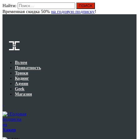
Найти:
Вход
Временная скидка 50%
на годовую подписку
!
Взлом
Приватность
Трюки
Кодинг
Админ
Geek
Магазин
Годовая
подписка
на
Хакер