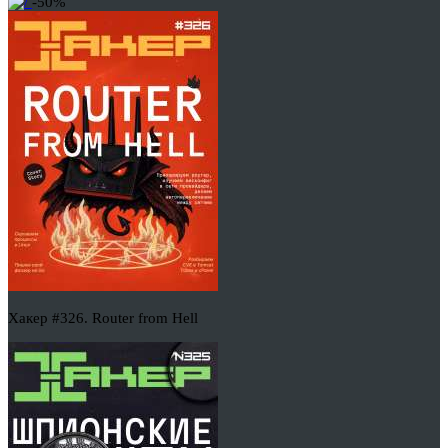
-50%
Хакер #326. Router from Hell