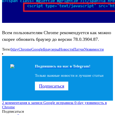
Всем пользователям Chrome рекомендуется как можно
скорее обновить браузер до версии 78.0.3904.87.
Теги:
0day
Chrome
Google
Браузеры
Новости
Патчи
Уязвимости
Подпишись на наc в Telegram!
Только важные новости и лучшие статьи
Подписаться
2 комментария
к записи Google исправила 0-day уязвимость в
Chrome
Подписаться