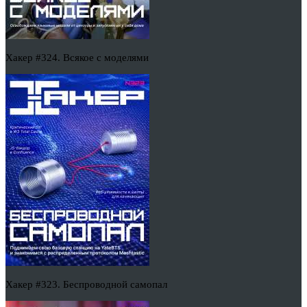
Хакер #324. Всякое с моделями
Хакер #323. Беспроводной самопал