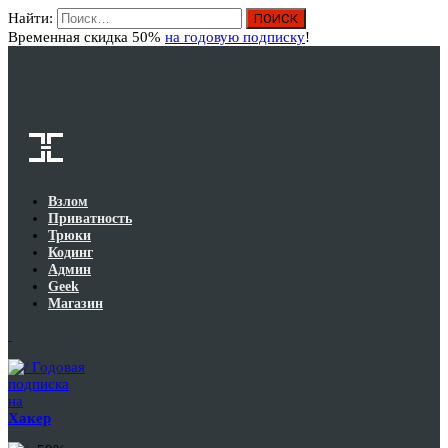
Найти:
Вход
Временная скидка 50%
на годовую подписку
!
Взлом
Приватность
Трюки
Кодинг
Админ
Geek
Магазин
Годовая
подписка
на
Хакер