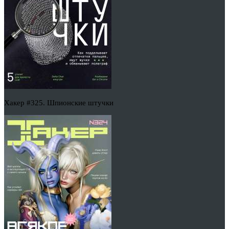
Хакер #325. Шпионские штучки