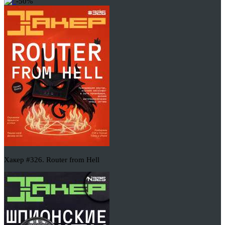
-50%
Хакер #326. Router from Hell