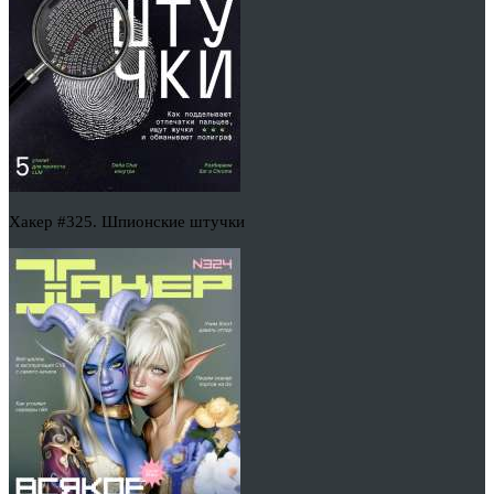
Хакер #325. Шпионские штучки