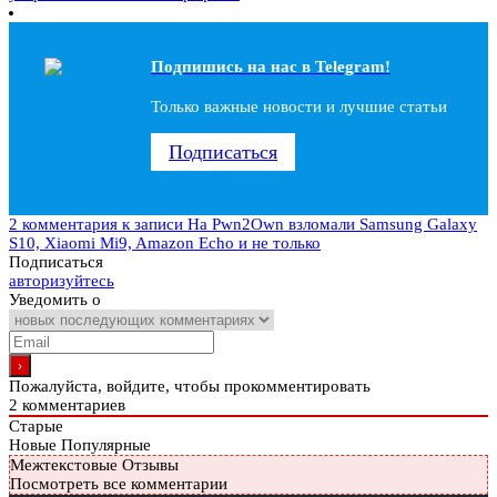
Подпишись на наc в Telegram!
Только важные новости и лучшие статьи
Подписаться
2 комментария
к записи На Pwn2Own взломали Samsung Galaxy
S10, Xiaomi Mi9, Amazon Echo и не только
Подписаться
авторизуйтесь
Уведомить о
Пожалуйста, войдите, чтобы прокомментировать
2
комментариев
Старые
Новые
Популярные
Межтекстовые Отзывы
Посмотреть все комментарии