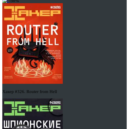
-50%
Хакер #326. Router from Hell