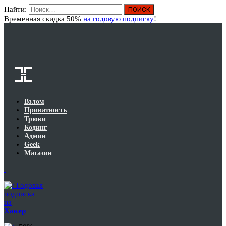
Найти:
Вход
Временная скидка 50%
на годовую подписку
!
Взлом
Приватность
Трюки
Кодинг
Админ
Geek
Магазин
Годовая
подписка
на
Хакер