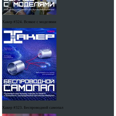
Хакер #324. Всякое с моделями
Хакер #323. Беспроводной самопал