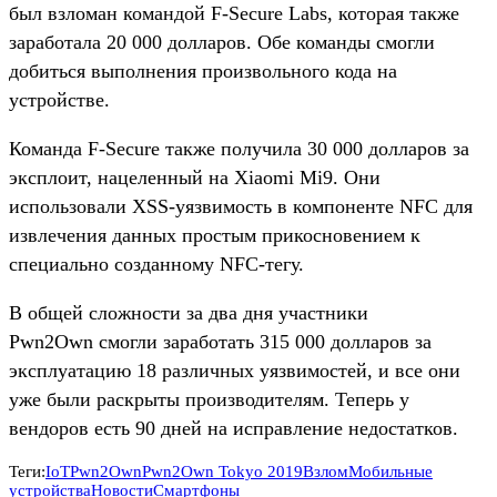
был взломан командой F-Secure Labs, которая также
заработала 20 000 долларов. Обе команды смогли
добиться выполнения произвольного кода на
устройстве.
Команда F-Secure также получила 30 000 долларов за
эксплоит, нацеленный на Xiaomi Mi9. Они
использовали XSS-уязвимость в компоненте NFC для
извлечения данных простым прикосновением к
специально созданному NFC-тегу.
В общей сложности за два дня участники
Pwn2Own смогли заработать 315 000 долларов за
эксплуатацию 18 различных уязвимостей, и все они
уже были раскрыты производителям. Теперь у
вендоров есть 90 дней на исправление недостатков.
Теги:
IoT
Pwn2Own
Pwn2Own Tokyo 2019
Взлом
Мобильные
устройства
Новости
Смартфоны