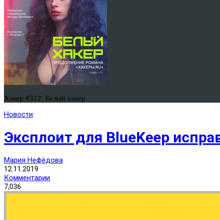
Хакер #322. Белый хакер
Новости
Эксплоит для BlueKeep испра
Мария Нефёдова
12.11.2019
Комментарии
7,036