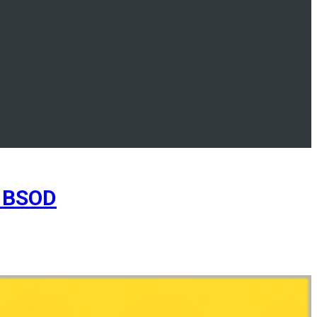
л BSOD