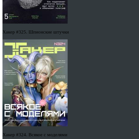
Хакер #325. Шпионские штучки
Хакер #324. Всякое с моделями