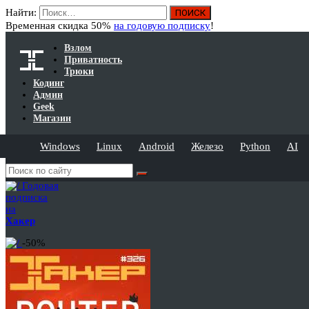
Найти:
Временная скидка 50%
на годовую подписку
!
Взлом
Приватность
Трюки
Кодинг
Админ
Geek
Магазин
Windows
Linux
Android
Железо
Python
AI
Годовая
подписка
на
Хакер
-50%