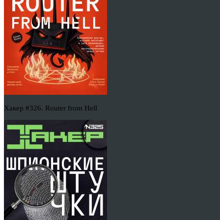
Хакер #326. Router from Hell