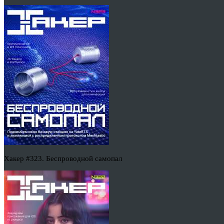
Хакер #323. Беспроводной самопал