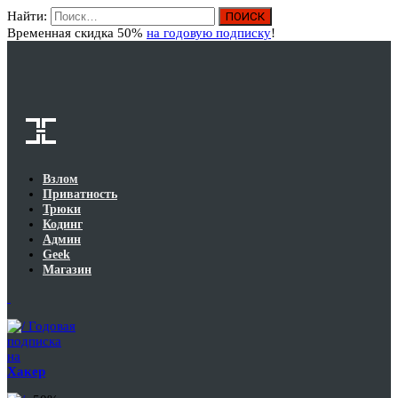
Найти:
Вход
Временная скидка 50%
на годовую подписку
!
Взлом
Приватность
Трюки
Кодинг
Админ
Geek
Магазин
Годовая
подписка
на
Хакер