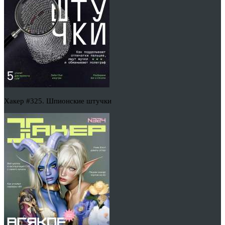
Хакер #325. Шпионские штучки