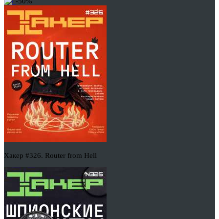
-50%
Хакер #326. Router from Hell