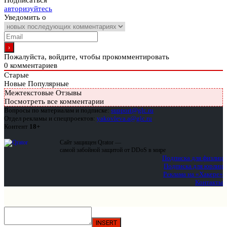
Подписаться
авторизуйтесь
Уведомить о
Пожалуйста, войдите, чтобы прокомментировать
0
комментариев
Старые
Новые
Популярные
Межтекстовые Отзывы
Посмотреть все комментарии
Вопросы по материалам и подписке:
support@glc.ru
Отдел рекламы и спецпроектов:
yakovleva.a@glc.ru
Контент
18+
Сайт защищен Qrator —
самой забойной защитой от DDoS в мире
Подписка для физлиц
Подписка для юрлиц
Реклама на «Хакере»
Контакты
INSERT