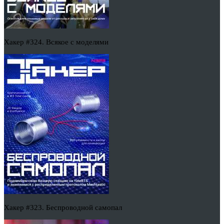
Хакер #324. Всякое с моделями
Хакер #323. Беспроводной самопал