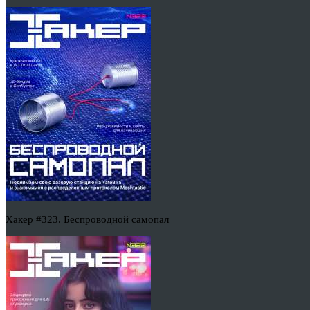
Хакер #323. Беспроводной самопал