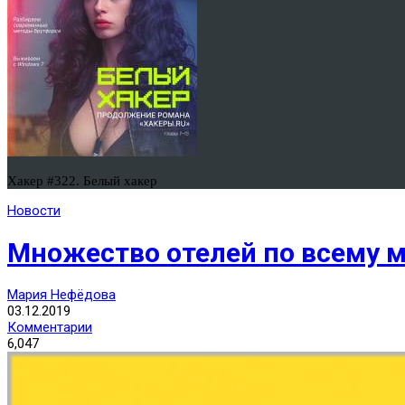
Хакер #322. Белый хакер
Новости
Множество отелей по всему 
Мария Нефёдова
03.12.2019
Комментарии
6,047