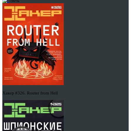
-50%
Хакер #326. Router from Hell