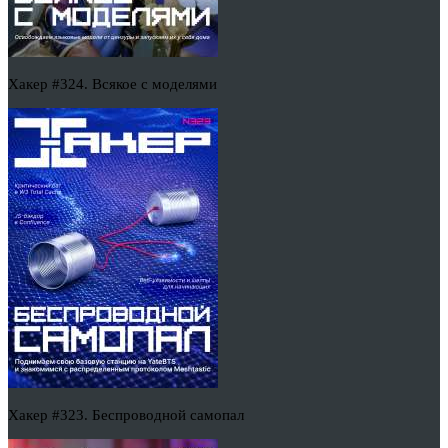
Хакер #324. Всякое с моделями
Хакер #323. Беспроводной самопал