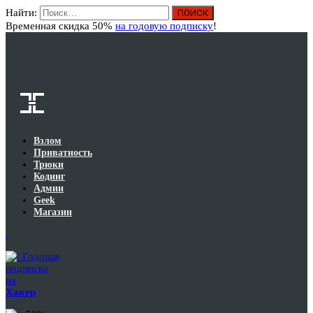
Найти:
Вход
Временная скидка 50%
на годовую подписку
!
Взлом
Приватность
Трюки
Кодинг
Админ
Geek
Магазин
Годовая
подписка
на
Хакер