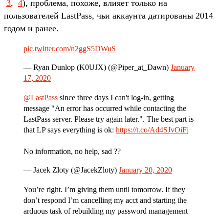
3
,
4
), проблема, похоже, влияет только на
пользователей LastPass, чьи аккаунта датированы 2014
годом и ранее.
pic.twitter.com/n2ggS5DWuS
— Ryan Dunlop (K0UJX) (@Piper_at_Dawn)
January
17, 2020
@LastPass
since three days I can't log-in, getting
message "An error has occurred while contacting the
LastPass server. Please try again later.". The best part is
that LP says everything is ok:
https://t.co/Ad4SJvOiFj
No information, no help, sad ??
— Jacek Zloty (@JacekZloty)
January 20, 2020
You’re right. I’m giving them until tomorrow. If they
don’t respond I’m cancelling my acct and starting the
arduous task of rebuilding my password management