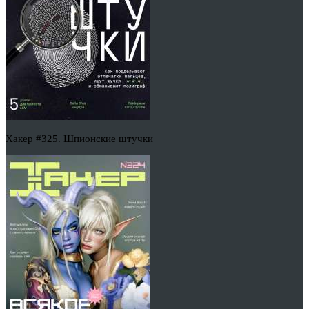
Хакер #325. Шпионские штучки