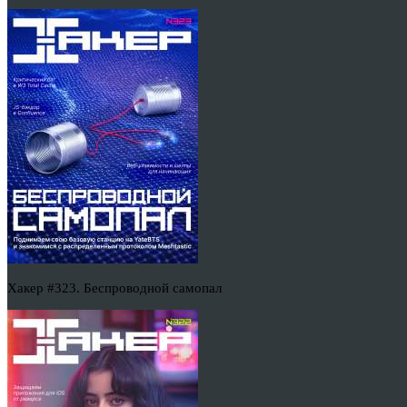
Хакер #323. Беспроводной самопал