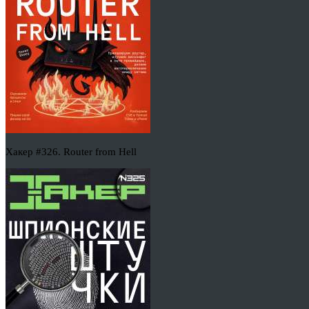
Хакер #326. Router from Hell