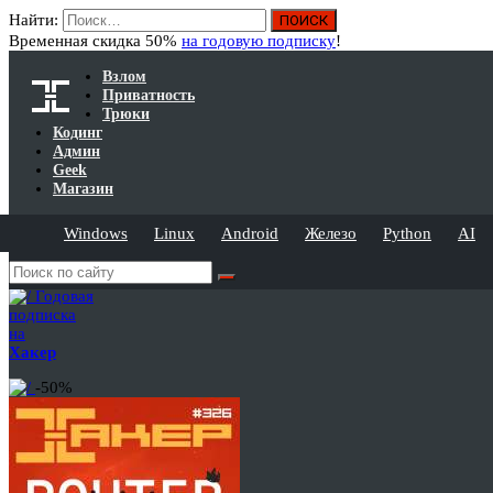
Найти:
Временная скидка 50%
на годовую подписку
!
Взлом
Приватность
Трюки
Кодинг
Админ
Geek
Магазин
Windows
Linux
Android
Железо
Python
AI
Годовая
подписка
на
Хакер
-50%