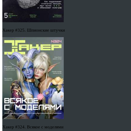
Хакер #325. Шпионские штучки
Хакер #324. Всякое с моделями