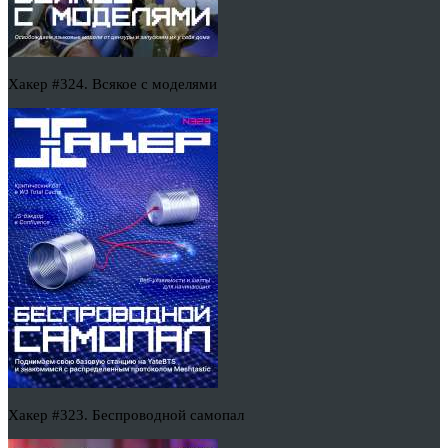
Хакер #324. Всякое с моделями
Хакер #323. Беспроводной самопал