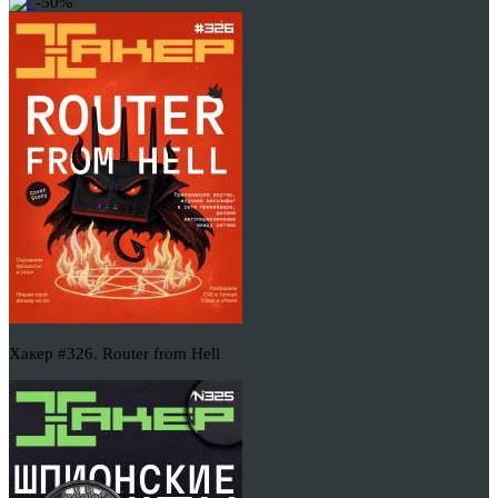
-50%
Хакер #326. Router from Hell