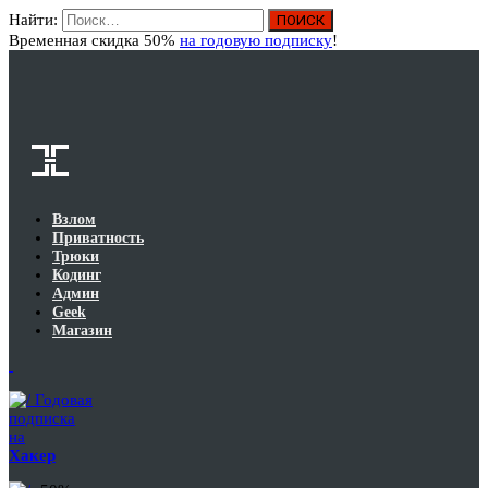
Найти:
Вход
Временная скидка 50%
на годовую подписку
!
Взлом
Приватность
Трюки
Кодинг
Админ
Geek
Магазин
Годовая
подписка
на
Хакер