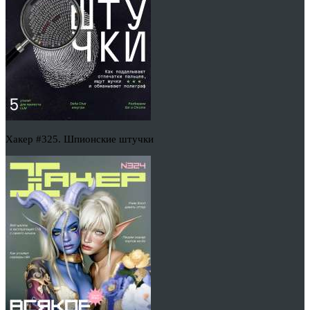
Хакер #325. Шпионские штучки