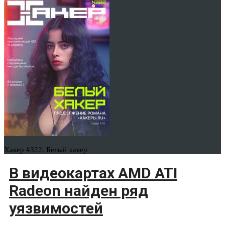
Хакер #322. Белый хакер
В видеокартах AMD ATI
Radeon найден ряд
уязвимостей