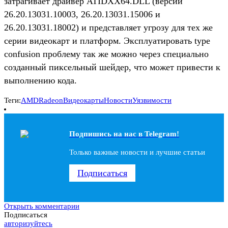
затрагивает драйвер ATIDXX64.DLL (версий
26.20.13031.10003, 26.20.13031.15006 и
26.20.13031.18002) и представляет угрозу для тех же
серии видеокарт и платформ. Эксплуатировать type
confusion проблему так же можно через специально
созданный пиксельный шейдер, что может привести к
выполнению кода.
Теги:
AMD
Radeon
Видеокарты
Новости
Уязвимости
Подпишись на наc в Telegram!
Только важные новости и лучшие статьи
Подписаться
Открыть комментарии
Подписаться
авторизуйтесь