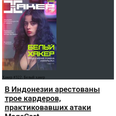
Хакер #322. Белый хакер
В Индонезии арестованы
трое кардеров,
практиковавших атаки