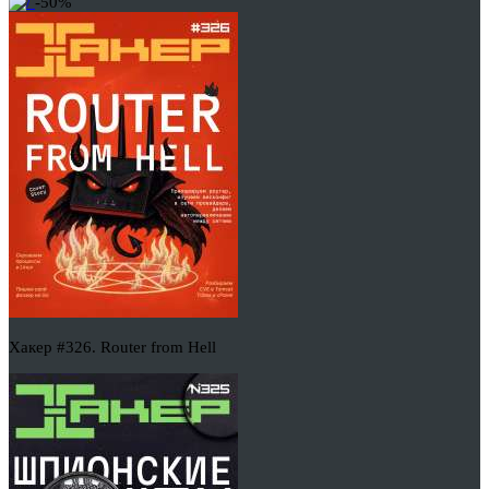
-50%
Хакер #326. Router from Hell