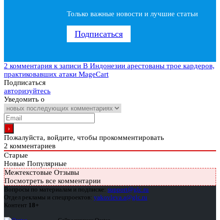
Только важные новости и лучшие статьи
Подписаться
2 комментария
к записи В Индонезии арестованы трое кардеров,
практиковавших атаки MageCart
Подписаться
авторизуйтесь
Уведомить о
Пожалуйста, войдите, чтобы прокомментировать
2
комментариев
Старые
Новые
Популярные
Межтекстовые Отзывы
Посмотреть все комментарии
Вопросы по материалам и подписке:
support@glc.ru
Отдел рекламы и спецпроектов:
yakovleva.a@glc.ru
Контент
18+