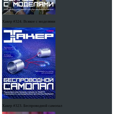
Хакер #324. Всякое с моделями
Хакер #323. Беспроводной самопал