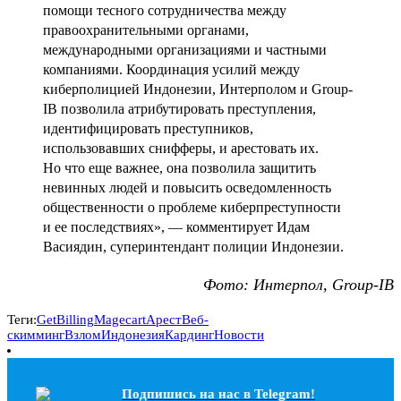
помощи тесного сотрудничества между
правоохранительными органами,
международными организациями и частными
компаниями. Координация усилий между
киберполицией Индонезии, Интерполом и Group-
IB позволила атрибутировать преступления,
идентифицировать преступников,
использовавших снифферы, и арестовать их.
Но что еще важнее, она позволила защитить
невинных людей и повысить осведомленность
общественности о проблеме киберпреступности
и ее последствиях», — комментирует Идам
Васиядин, суперинтендант полиции Индонезии.
Фото: Интерпол, Group-IB
Теги:
GetBilling
Magecart
Арест
Веб-
скимминг
Взлом
Индонезия
Кардинг
Новости
Подпишись на наc в Telegram!