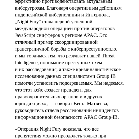
эффективно противодействовать актуальным
киберугрозам. Благодаря оперативным действиям
индонезийской киберполиции и Интерпола,
„Night Fury“ стала первой успешной
международной операцией против операторов
JavaScript-снифферов в регионе APAC. Это
отличный пример скоординированной
трансграничной борьбы с киберпреступностью,
и мы гордимся тем, что результат нашей Threat
Intelligence, понимание преступных схем
и их расследования, а также криминалистическое
исследование данных специалистами Group-IB
помогли установить подозреваемых. Мы надеемся,
что этот кейс создаст прецедент для
правоохранительных органов и в других
юрисдикциях», — говорит Веста Матвеева,
руководитель отдела расследований инцидентов
информационной безопасности APAC Group-IB.
«Операция Night Fury доказала, что все
препятствия можно преодолеть только при