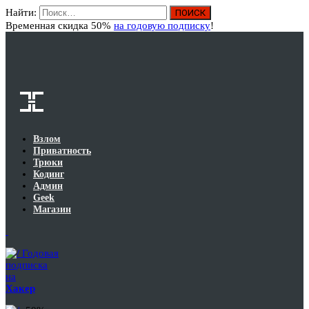
Найти:
Вход
Временная скидка 50%
на годовую подписку
!
Взлом
Приватность
Трюки
Кодинг
Админ
Geek
Магазин
Годовая
подписка
на
Хакер