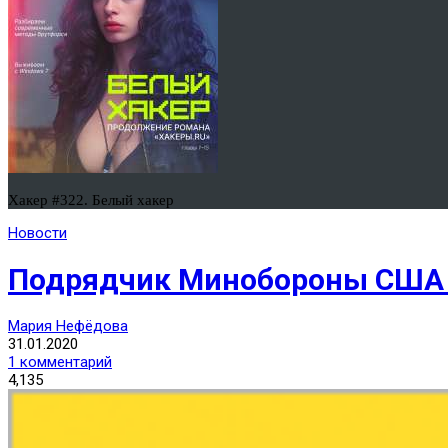
Хакер #322. Белый хакер
Новости
Подрядчик Минобороны США 
Мария Нефёдова
31.01.2020
1 комментарий
4,135