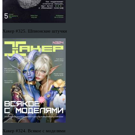
Хакер #325. Шпионские штучки
Хакер #324. Всякое с моделями