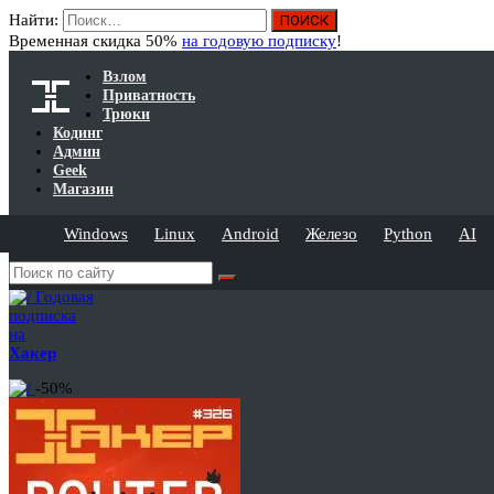
Найти:
Временная скидка 50%
на годовую подписку
!
Взлом
Приватность
Трюки
Кодинг
Админ
Geek
Магазин
Windows
Linux
Android
Железо
Python
AI
Годовая
подписка
на
Хакер
-50%