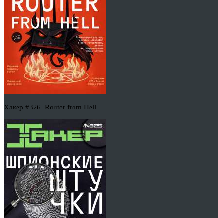
Хакер #326. Router from Hell