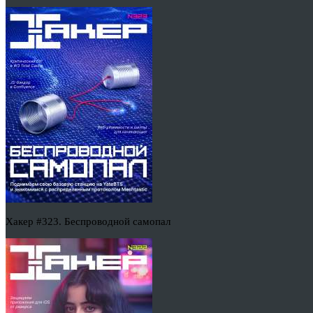
Хакер #323. Беспроводной самопал