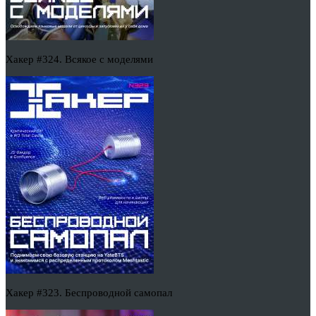
Хакер #324. Всякое с моделями
Хакер #323. Беспроводной самопал