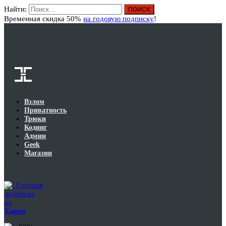
Найти:
Вход
Временная скидка 50%
на годовую подписку
!
Взлом
Приватность
Трюки
Кодинг
Админ
Geek
Магазин
Годовая
подписка
на
Хакер