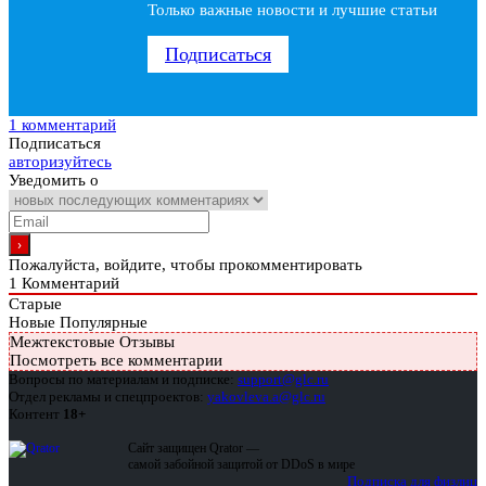
Только важные новости и лучшие статьи
Подписаться
1 комментарий
Подписаться
авторизуйтесь
Уведомить о
Пожалуйста, войдите, чтобы прокомментировать
1
Комментарий
Старые
Новые
Популярные
Межтекстовые Отзывы
Посмотреть все комментарии
Вопросы по материалам и подписке:
support@glc.ru
Отдел рекламы и спецпроектов:
yakovleva.a@glc.ru
Контент
18+
Сайт защищен Qrator —
самой забойной защитой от DDoS в мире
Подписка для физлиц