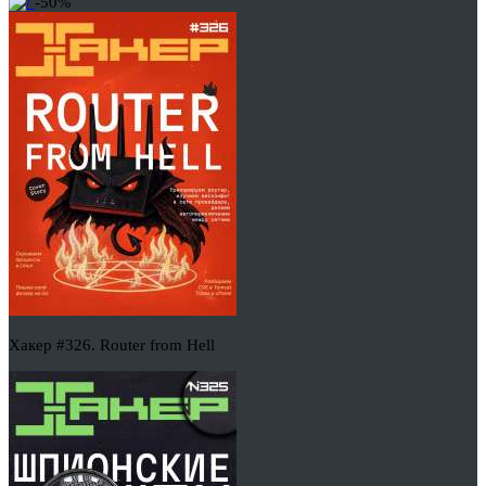
-50%
Хакер #326. Router from Hell