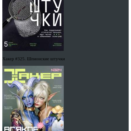
Хакер #325. Шпионские штучки