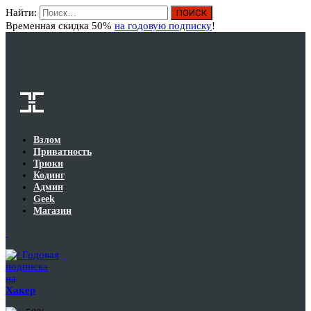
Найти:
Вход
Временная скидка 50%
на годовую подписку
!
Взлом
Приватность
Трюки
Кодинг
Админ
Geek
Магазин
Годовая
подписка
на
Хакер