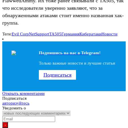
FlawwedAmmy. Их тоже ранее связывали с TA505, так
что исследователи уверенно заявляют, что за
обнаруженными атаками стоит именно названная хак-
группа.
Теги:
Evil Corp
NetSupport
TA505
Германия
Кибератаки
Новости
Подпишись на наc в Telegram!
Только важные новости и лучшие статьи
Подписаться
Открыть комментарии
Подписаться
авторизуйтесь
Уведомить о