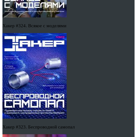
Хакер #324. Всякое с моделями
Хакер #323. Беспроводной самопал