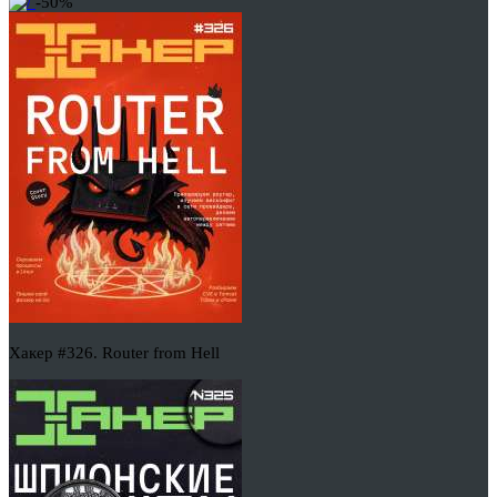
-50%
Хакер #326. Router from Hell