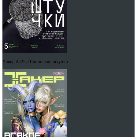
Хакер #325. Шпионские штучки