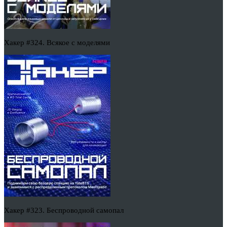
Хакер #324. Всякое с моделями
Хакер #323. Беспроводной самопал