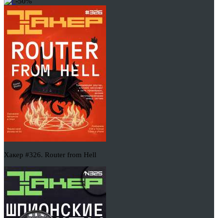
-50%
Хакер #326. Router from Hell