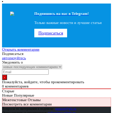
Подпишись на наc в Telegram!
Только важные новости и лучшие статьи
Подписаться
Открыть комментарии
Подписаться
авторизуйтесь
Уведомить о
Пожалуйста, войдите, чтобы прокомментировать
0
комментариев
Старые
Новые
Популярные
Межтекстовые Отзывы
Посмотреть все комментарии
Вопросы по материалам и подписке:
support@glc.ru
Отдел рекламы и спецпроектов:
yakovleva.a@glc.ru