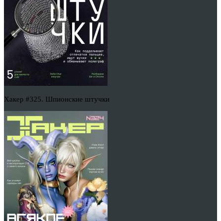
Хакер #325. Шпионские штучки