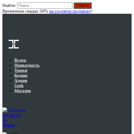
Найти:
Вход
Временная скидка 50%
на годовую подписку
!
Взлом
Приватность
Трюки
Кодинг
Админ
Geek
Магазин
Годовая
подписка
на
Хакер