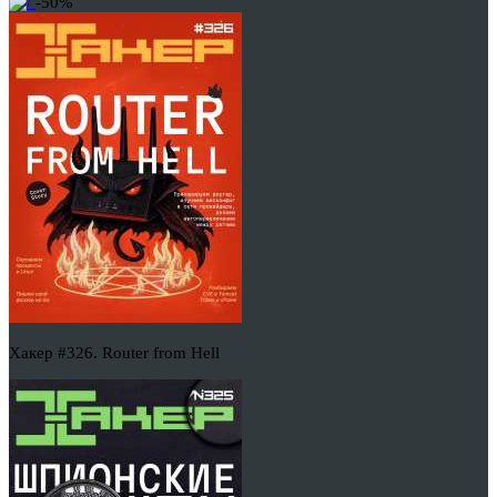
-50%
Хакер #326. Router from Hell