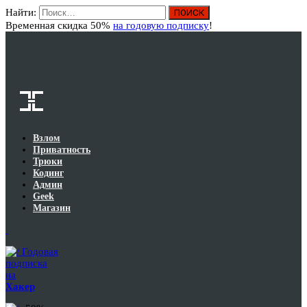
Найти:
Вход
Временная скидка 50%
на годовую подписку
!
Взлом
Приватность
Трюки
Кодинг
Админ
Geek
Магазин
Годовая
подписка
на
Хакер