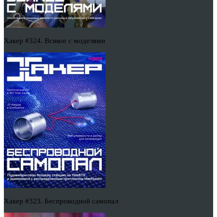
Хакер #324. Всякое с моделями
Хакер #323. Беспроводной самопал