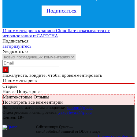
Подписаться
11 комментариев
к записи Cloudflare отказывается от
использования reCAPTCHA
Подписаться
авторизуйтесь
Уведомить о
Пожалуйста, войдите, чтобы прокомментировать
11
комментариев
Старые
Новые
Популярные
Межтекстовые Отзывы
Посмотреть все комментарии
Вопросы по материалам и подписке:
support@glc.ru
Отдел рекламы и спецпроектов:
yakovleva.a@glc.ru
Контент
18+
Сайт защищен Qrator —
самой забойной защитой от DDoS в мире
Подписка для физлиц