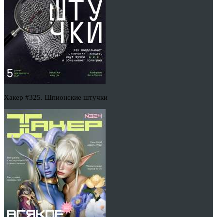
Хакер #325. Шпионские штучки