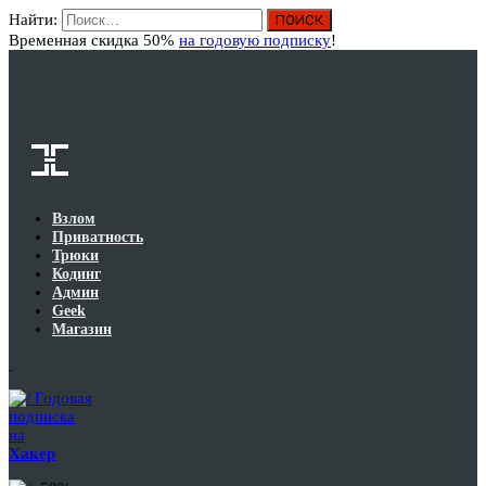
Найти:
Вход
Временная скидка 50%
на годовую подписку
!
Взлом
Приватность
Трюки
Кодинг
Админ
Geek
Магазин
Годовая
подписка
на
Хакер