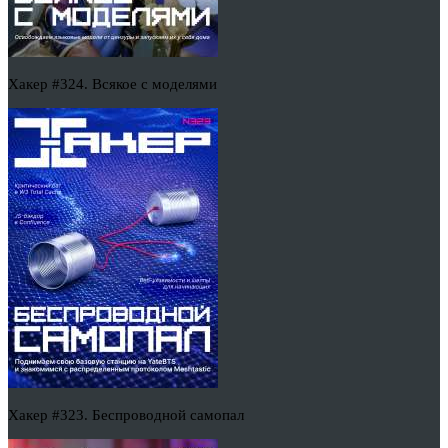
Хакер #324. Всякое с моделями
Хакер #323. Беспроводной самопал