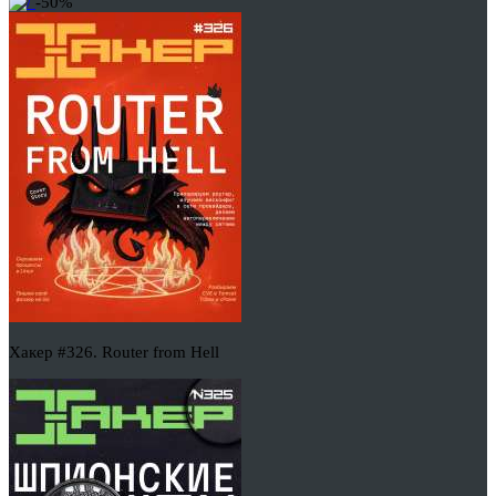
-50%
Хакер #326. Router from Hell