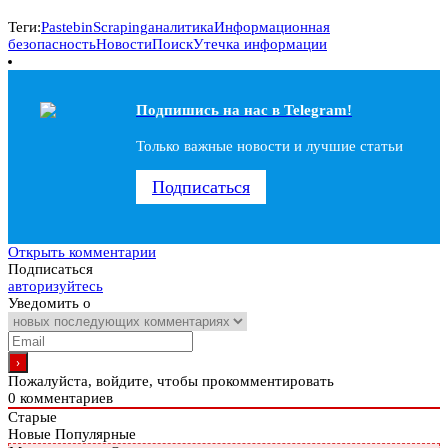
Теги:
Pastebin
Scraping
аналитика
Информационная
безопасность
Новости
Поиск
Утечка информации
Подпишись на наc в Telegram!
Только важные новости и лучшие статьи
Подписаться
Открыть комментарии
Подписаться
авторизуйтесь
Уведомить о
Пожалуйста, войдите, чтобы прокомментировать
0
комментариев
Старые
Новые
Популярные