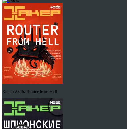
-50%
Хакер #326. Router from Hell