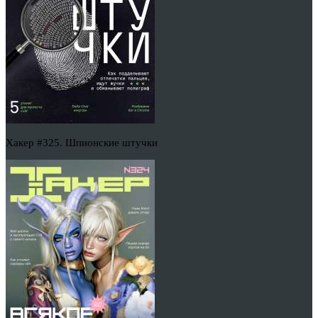
Хакер #325. Шпионские штучки