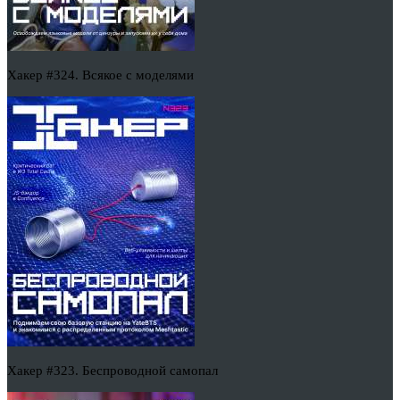
Хакер #324. Всякое с моделями
Хакер #323. Беспроводной самопал