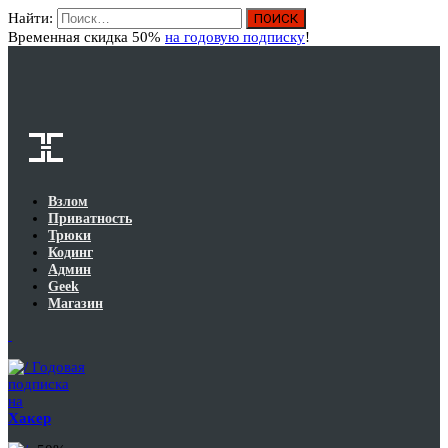
Найти:
Вход
Временная скидка 50%
на годовую подписку
!
Взлом
Приватность
Трюки
Кодинг
Админ
Geek
Магазин
Годовая
подписка
на
Хакер