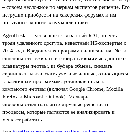
– совсем несложное по меркам экспертов решение. Его
нетрудно приобрести на хакерских форумах и им
пользуются многие злоумышленники.
AgentTesla — усовершенствованный RAT, то есть
троян удаленного доступа, известный ИБ-экспертам с
2014 года. Вредоносная программа написана на .Net и
способна отслеживать и собирать вводимые данные с
клавиатуры жертвы, из буфера обмена, снимать
скриншоты и извлекать учетные данные, относящиеся
к различным программам, установленным на
компьютер жертвы (включая Google Chrome, Mozilla
Firefox и Microsoft Outlook). Малварь
способна отключать антивирусные решения и
процессы, которые пытаются ее анализировать и
мешают работать.
Теги:
AgentTesla
spyware
Кибератаки
Новости
Шпионаж