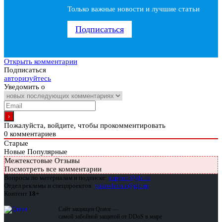
Только важные новости и лучшие статьи
Подписаться
Открыть комментарии
Подписаться
авторизуйтесь
Уведомить о
Пожалуйста, войдите, чтобы прокомментировать
0
комментариев
Старые
Новые
Популярные
Межтекстовые Отзывы
Посмотреть все комментарии
Вопросы по материалам и подписке:
support@glc.ru
Отдел рекламы и спецпроектов:
yakovleva.a@glc.ru
Контент
18+
Сайт защищен Qrator —
самой забойной защитой от DDoS в мире