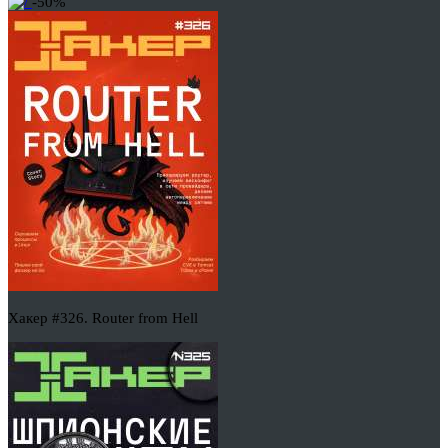
-50%
Хакер #326. Router from Hell