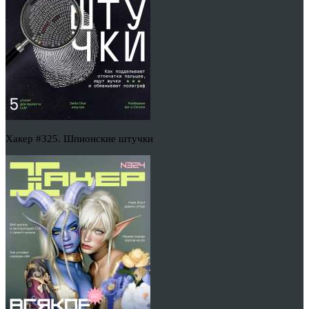
Хакер #325. Шпионские штучки