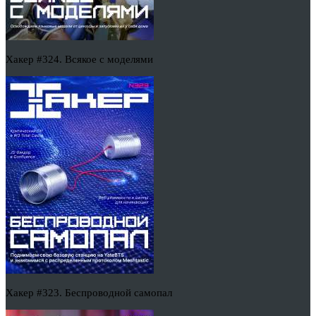
Хакер #324. Всякое с моделями
Хакер #323. Беспроводной самопал