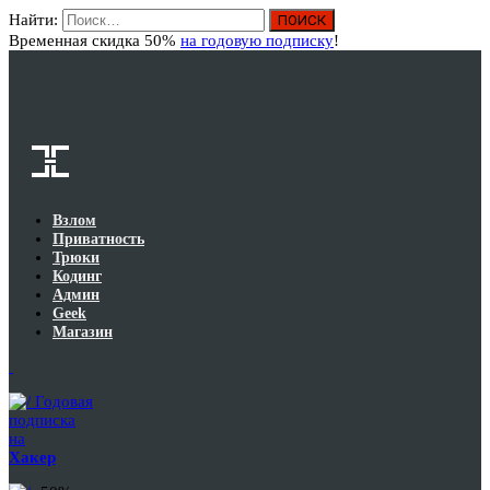
Найти:
Вход
Временная скидка 50%
на годовую подписку
!
Взлом
Приватность
Трюки
Кодинг
Админ
Geek
Магазин
Годовая
подписка
на
Хакер