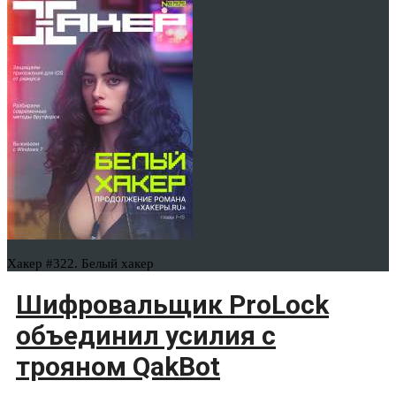
Хакер #322. Белый хакер
Шифровальщик ProLock
объединил усилия с
трояном QakBot