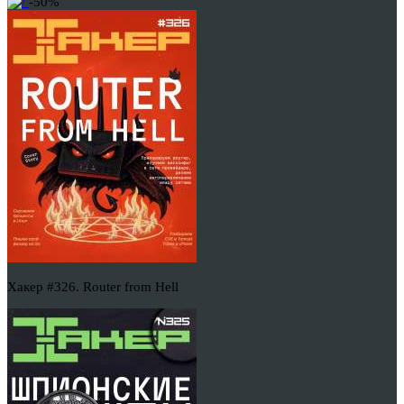
-50%
Хакер #326. Router from Hell