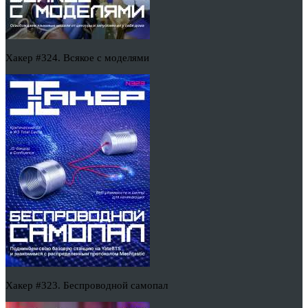
Хакер #324. Всякое с моделями
Хакер #323. Беспроводной самопал