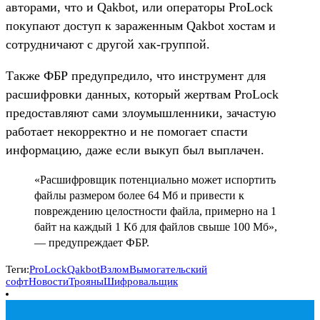
авторами, что и Qakbot, или операторы ProLock
покупают доступ к зараженным Qakbot хостам и
сотрудничают с другой хак-группой.
Также ФБР предупредило, что инструмент для
расшифровки данных, который жертвам ProLock
предоставляют сами злоумышленники, зачастую
работает некорректно и не помогает спасти
информацию, даже если выкуп был выплачен.
«Расшифровщик потенциально может испортить
файлы размером более 64 Мб и привести к
повреждению целостности файла, примерно на 1
байт на каждый 1 Кб для файлов свыше 100 Мб»,
— предупреждает ФБР.
Теги:
ProLock
Qakbot
Взлом
Вымогательский
софт
Новости
Трояны
Шифровальщик