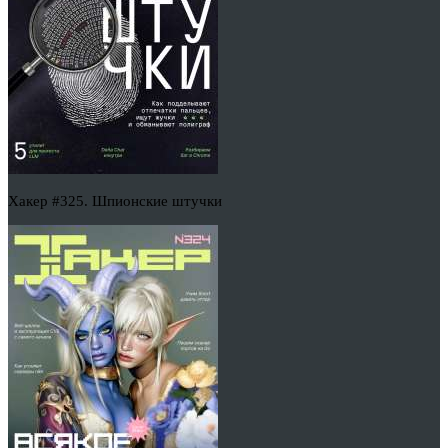
Хакер #325. Шпионские штучки