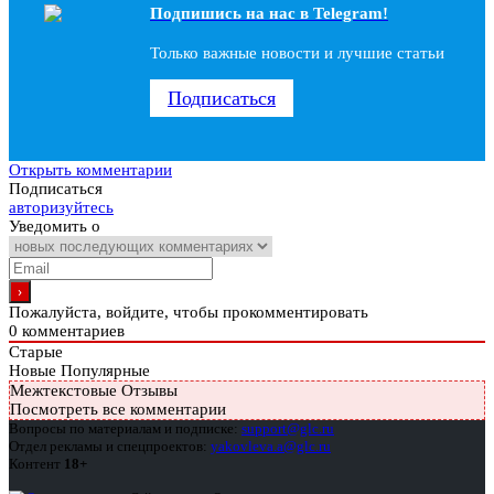
Подпишись на наc в Telegram!
Только важные новости и лучшие статьи
Подписаться
Открыть комментарии
Подписаться
авторизуйтесь
Уведомить о
Пожалуйста, войдите, чтобы прокомментировать
0
комментариев
Старые
Новые
Популярные
Межтекстовые Отзывы
Посмотреть все комментарии
Вопросы по материалам и подписке:
support@glc.ru
Отдел рекламы и спецпроектов:
yakovleva.a@glc.ru
Контент
18+