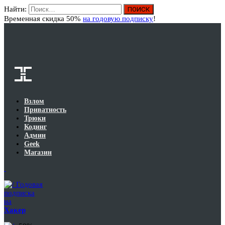
Найти:
Вход
Временная скидка 50%
на годовую подписку
!
Взлом
Приватность
Трюки
Кодинг
Админ
Geek
Магазин
Годовая
подписка
на
Хакер