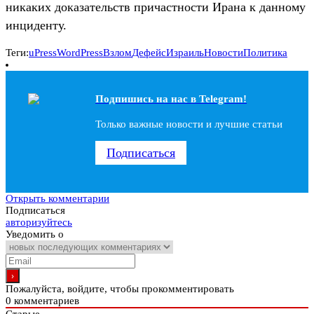
никаких доказательств причастности Ирана к данному
инциденту.
Теги:
uPress
WordPress
Взлом
Дефейс
Израиль
Новости
Политика
Подпишись на наc в Telegram!
Только важные новости и лучшие статьи
Подписаться
Открыть комментарии
Подписаться
авторизуйтесь
Уведомить о
Пожалуйста, войдите, чтобы прокомментировать
0
комментариев