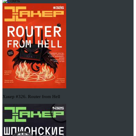
-50%
Хакер #326. Router from Hell