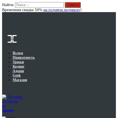
Найти:
Вход
Временная скидка 50%
на годовую подписку
!
Взлом
Приватность
Трюки
Кодинг
Админ
Geek
Магазин
Годовая
подписка
на
Хакер