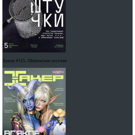
Хакер #325. Шпионские штучки