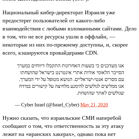
Национальный кибер-директорат Израиля уже
предостерег пользователей от какого-либо
взаимодействия с любыми взломанными сайтами. Дело
в том, что не все ресурсы ушли в оффлайн, —
некоторые из них по-прежнему доступны, и, скорее
всего, кэшируются провайдерами CDN.
אנו מעדכנים כי בשעות האחרונות התקבלו דיווחים במערך
הסייבר הלאומי אודות אתרי אינטרנט בישראל שהושחתו
עם מסרים אנטי-ישראליים. הנושא מטופל על ידי המערך.
אנו ממליצים לגולשים להימנע מלחיצה על קישורים במידה
שגולשים לאתר שהושחת.
— Cyber Israel (@Israel_Cyber)
May 21, 2020
Нужно сказать, что израильские СМИ наперебой
сообщают о том, что ответственность за эту атаку
лежит на «иранских хакерах», однако пока нет