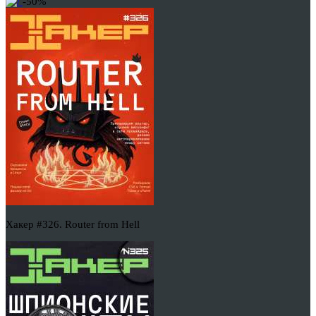
-50%
Хакер #326. Router from Hell