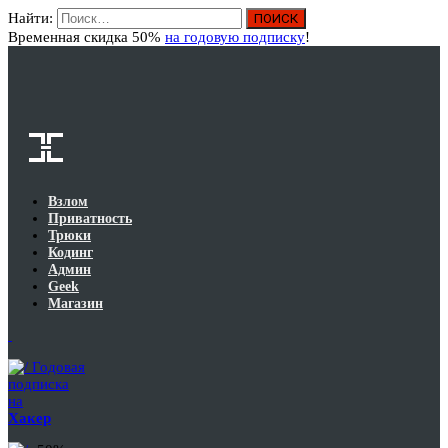
Найти:
Вход
Временная скидка 50%
на годовую подписку
!
Взлом
Приватность
Трюки
Кодинг
Админ
Geek
Магазин
Годовая
подписка
на
Хакер