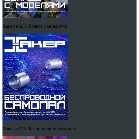
Хакер #324. Всякое с моделями
Хакер #323. Беспроводной самопал