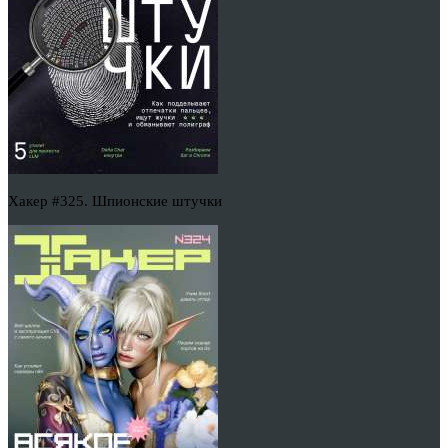
Хакер #325. Шпионские штучки