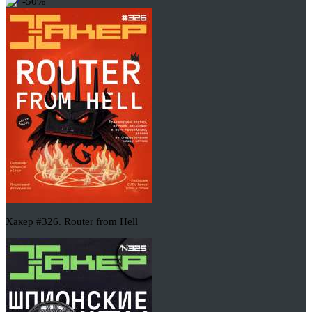
-50%
Хакер #326. Router from Hell