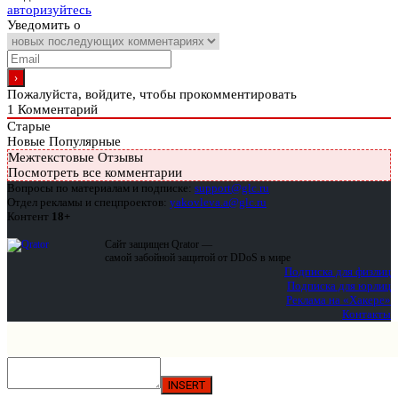
авторизуйтесь
Уведомить о
Пожалуйста, войдите, чтобы прокомментировать
1
Комментарий
Старые
Новые
Популярные
Межтекстовые Отзывы
Посмотреть все комментарии
Вопросы по материалам и подписке:
support@glc.ru
Отдел рекламы и спецпроектов:
yakovleva.a@glc.ru
Контент
18+
Сайт защищен Qrator —
самой забойной защитой от DDoS в мире
Подписка для физлиц
Подписка для юрлиц
Реклама на «Хакере»
Контакты
INSERT