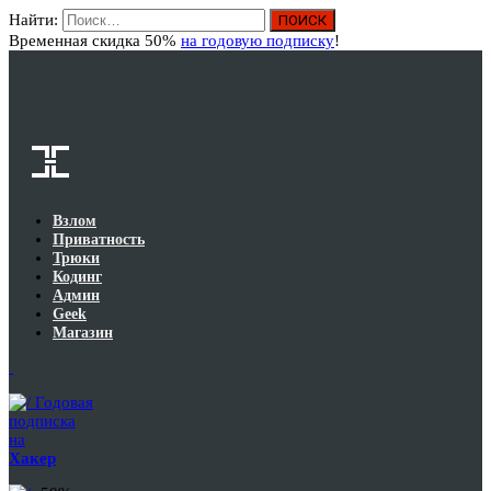
Найти:
Вход
Временная скидка 50%
на годовую подписку
!
Взлом
Приватность
Трюки
Кодинг
Админ
Geek
Магазин
Годовая
подписка
на
Хакер