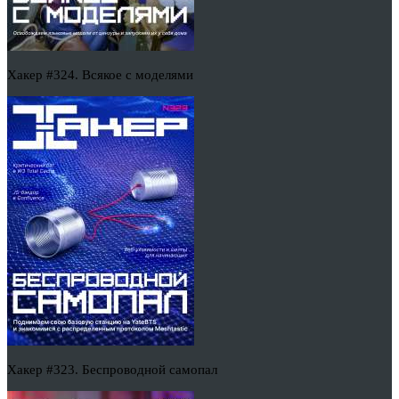
Хакер #324. Всякое с моделями
Хакер #323. Беспроводной самопал