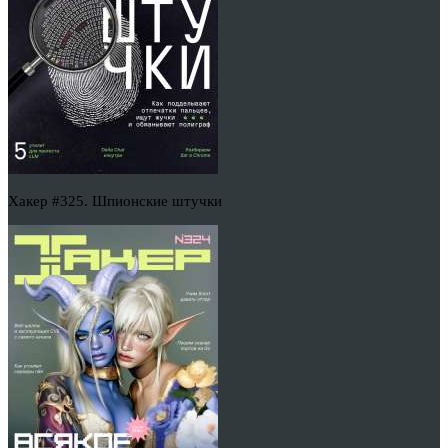
Хакер #325. Шпионские штучки