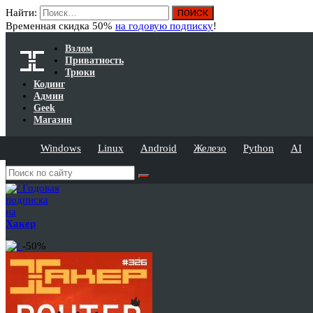
Найти:
Временная скидка 50%
на годовую подписку
!
Взлом
Приватность
Трюки
Кодинг
Админ
Geek
Магазин
Windows
Linux
Android
Железо
Python
AI
Годовая
подписка
на
Хакер
-50%