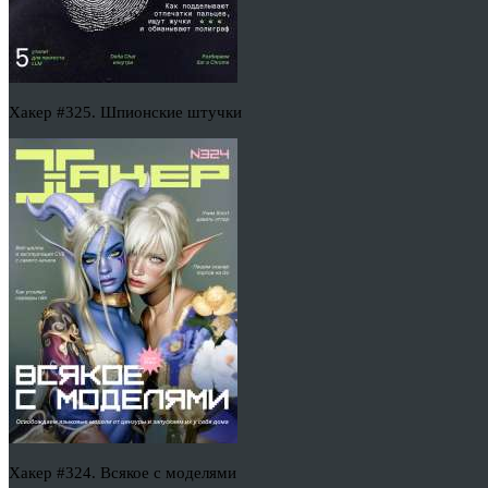
Хакер #325. Шпионские штучки
Хакер #324. Всякое с моделями