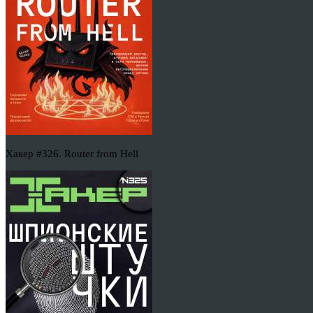
Хакер #326. Router from Hell