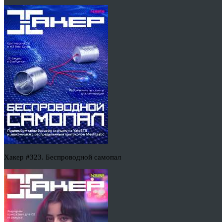
Хакер #323. Беспроводной самопал