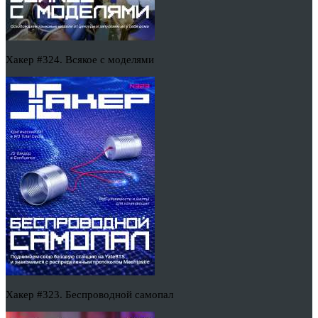
Хакер #324. Всякое с моделями
Хакер #323. Беспроводной самопал