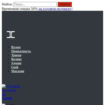
Найти:
Вход
Временная скидка 50%
на годовую подписку
!
Взлом
Приватность
Трюки
Кодинг
Админ
Geek
Магазин
Годовая
подписка
на
Хакер