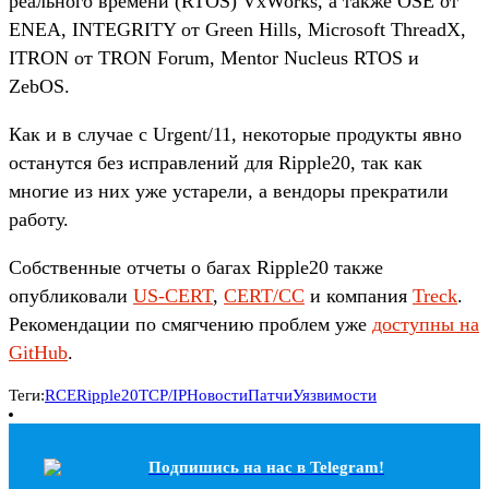
реального времени (RTOS) VxWorks, а также OSE от
ENEA, INTEGRITY от Green Hills, Microsoft ThreadX,
ITRON от TRON Forum, Mentor Nucleus RTOS и
ZebOS.
Как и в случае с Urgent/11, некоторые продукты явно
останутся без исправлений для Ripple20, так как
многие из них уже устарели, а вендоры прекратили
работу.
Собственные отчеты о багах Ripple20 также
опубликовали
US-CERT
,
CERT/CC
и компания
Treck
.
Рекомендации по смягчению проблем уже
доступны на
GitHub
.
Теги:
RCE
Ripple20
TCP/IP
Новости
Патчи
Уязвимости
Подпишись на наc в Telegram!