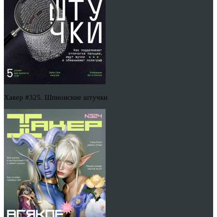
Хакер #325. Шпионские штучки