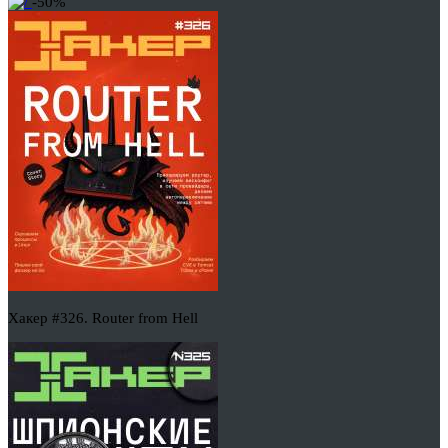
-50%
Хакер #326. Router from Hell