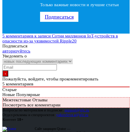
Только важные новости и лучшие статьи
Подписаться
5 комментариев
к записи Сотни миллионов IoT-устройств в
опасности из-за уязвимостей Ripple20
Подписаться
авторизуйтесь
Уведомить о
Пожалуйста, войдите, чтобы прокомментировать
5
комментариев
Старые
Новые
Популярные
Межтекстовые Отзывы
Посмотреть все комментарии
Вопросы по материалам и подписке:
support@glc.ru
Отдел рекламы и спецпроектов:
yakovleva.a@glc.ru
Контент
18+
Сайт защищен Qrator —