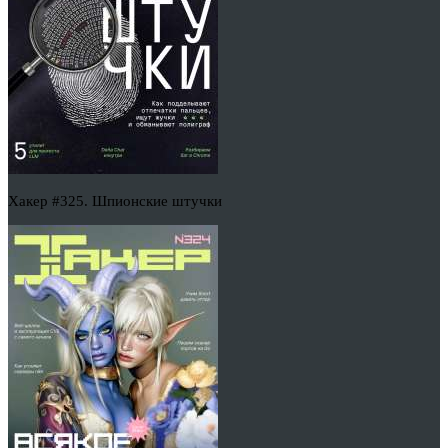
Хакер #325. Шпионские штучки