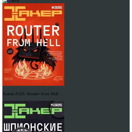
-50%
Хакер #326. Router from Hell