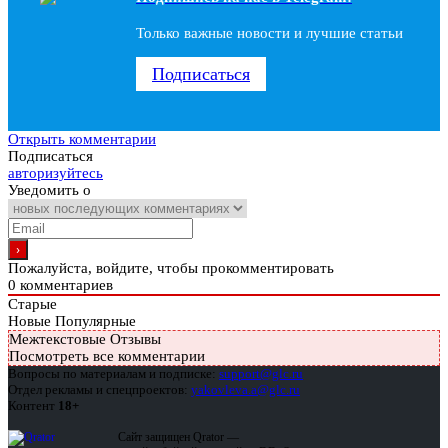
Только важные новости и лучшие статьи
Подписаться
Открыть комментарии
Подписаться
авторизуйтесь
Уведомить о
Пожалуйста, войдите, чтобы прокомментировать
0
комментариев
Старые
Новые
Популярные
Межтекстовые Отзывы
Посмотреть все комментарии
Вопросы по материалам и подписке:
support@glc.ru
Отдел рекламы и спецпроектов:
yakovleva.a@glc.ru
Контент
18+
Сайт защищен Qrator —