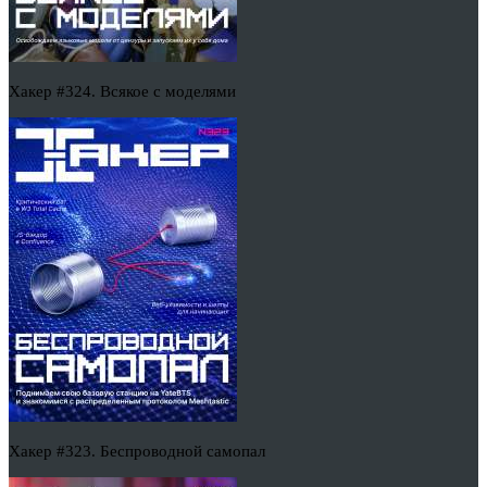
Хакер #324. Всякое с моделями
Хакер #323. Беспроводной самопал