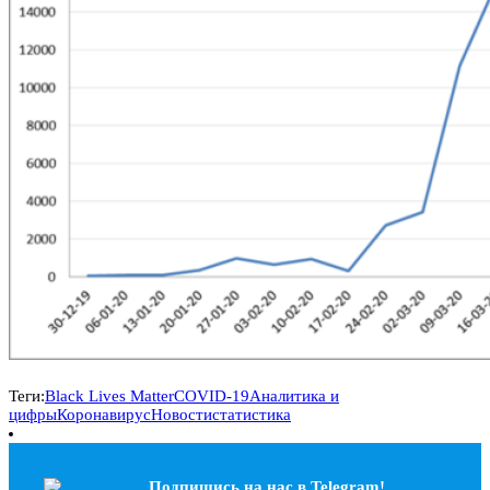
Теги:
Black Lives Matter
COVID-19
Аналитика и
цифры
Коронавирус
Новости
статистика
Подпишись на наc в Telegram!