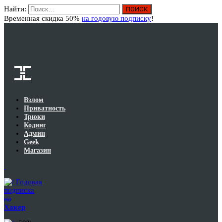
Найти:
Вход
Временная скидка 50%
на годовую подписку
!
Взлом
Приватность
Трюки
Кодинг
Админ
Geek
Магазин
Годовая
подписка
на
Хакер