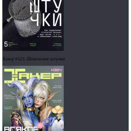
Хакер #325. Шпионские штучки