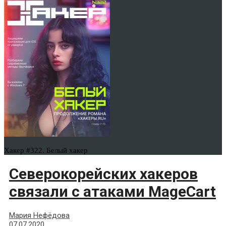
Хакер #322. Белый хакер
Северокорейских хакеров
связали с атаками MageCart
Мария Нефёдова
07.07.2020