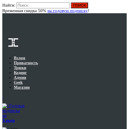
Найти:
Вход
Временная скидка 50%
на годовую подписку
!
Взлом
Приватность
Трюки
Кодинг
Админ
Geek
Магазин
Годовая
подписка
на
Хакер