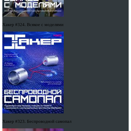
Хакер #324. Всякое с моделями
Хакер #323. Беспроводной самопал