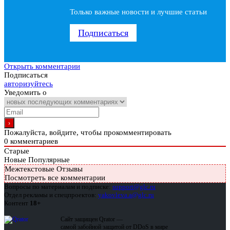
Только важные новости и лучшие статьи
Подписаться
Открыть комментарии
Подписаться
авторизуйтесь
Уведомить о
Пожалуйста, войдите, чтобы прокомментировать
0
комментариев
Старые
Новые
Популярные
Межтекстовые Отзывы
Посмотреть все комментарии
Вопросы по материалам и подписке:
support@glc.ru
Отдел рекламы и спецпроектов:
yakovleva.a@glc.ru
Контент
18+
Сайт защищен Qrator —
самой забойной защитой от DDoS в мире