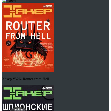
-50%
Хакер #326. Router from Hell