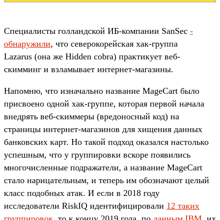
Специалисты голландской ИБ-компании SanSec
­
обнаружили
, что северокорейская хак-группа
Lazarus (она же Hidden cobra) практикует веб-
скимминг и взламывает интернет-магазины.­
Напомню, что изначально название MageCart было
присвоено одной хак-группе, которая первой начала
внедрять веб-скиммеры (вредоносный код) на
страницы интернет-магазинов для хищения данных
банковских карт. Но такой подход оказался настолько
успешным, что у группировки вскоре появились
многочисленные подражатели, а название MageCart
стало нарицательным, и теперь им обозначают целый
класс подобных атак. И если в 2018 году
исследователи RiskIQ идентифицировали
12 таких
группировок
, то к концу 2019 года, по
данным IBM
, их