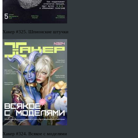
Хакер #325. Шпионские штучки
Хакер #324. Всякое с моделями