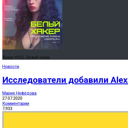
Хакер #322. Белый хакер
Новости
Исследователи добавили Alex
Мария Нефёдова
27.07.2020
Комментарии
7,933