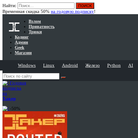
Найти:
Временная скидка 50%
на годовую подписку
!
Взлом
Приватность
Трюки
Кодинг
Админ
Geek
Магазин
Windows
Linux
Android
Железо
Python
AI
Годовая
подписка
на
Хакер
-50%