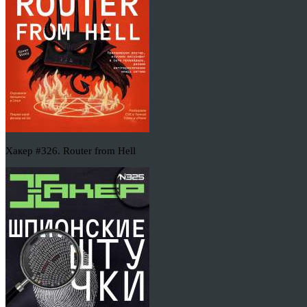
Хакер #326. Router from Hell