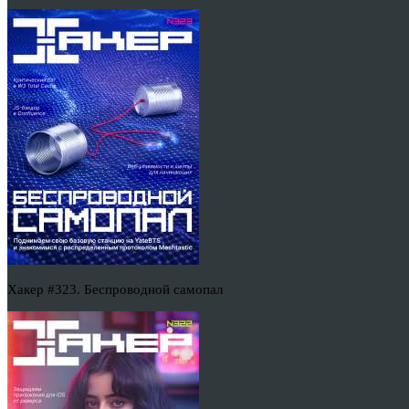
Хакер #323. Беспроводной самопал