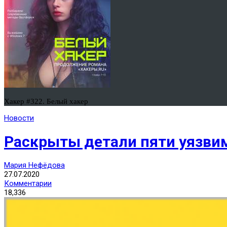
Хакер #322. Белый хакер
Новости
Раскрыты детали пяти уязвим
Мария Нефёдова
27.07.2020
Комментарии
18,336