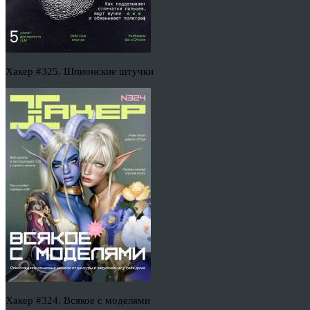
Хакер #325. Шпионские штучки
Хакер #324. Всякое с моделями