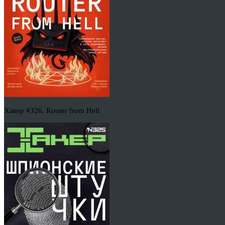
Хакер #326. Router from Hell