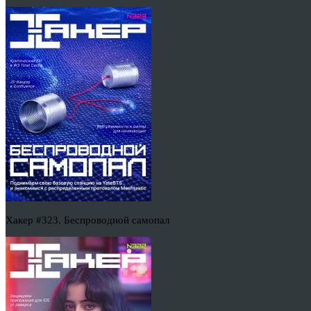
Хакер #323. Беспроводной самопал