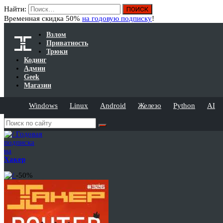
Найти:
Временная скидка 50%
на годовую подписку
!
Взлом
Приватность
Трюки
Кодинг
Админ
Geek
Магазин
Windows
Linux
Android
Железо
Python
AI
Годовая
подписка
на
Хакер
-50%