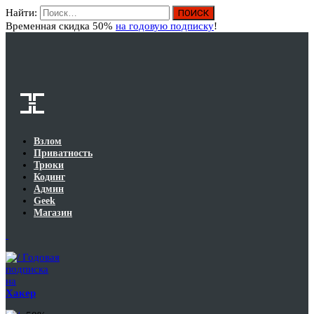
Найти:
Вход
Временная скидка 50%
на годовую подписку
!
Взлом
Приватность
Трюки
Кодинг
Админ
Geek
Магазин
Годовая
подписка
на
Хакер