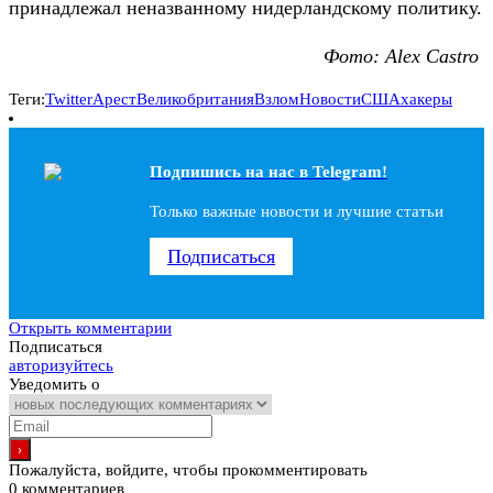
принадлежал неназванному нидерландскому политику.
Фото: Alex Castro
Теги:
Twitter
Арест
Великобритания
Взлом
Новости
США
хакеры
Подпишись на наc в Telegram!
Только важные новости и лучшие статьи
Подписаться
Открыть комментарии
Подписаться
авторизуйтесь
Уведомить о
Пожалуйста, войдите, чтобы прокомментировать
0
комментариев