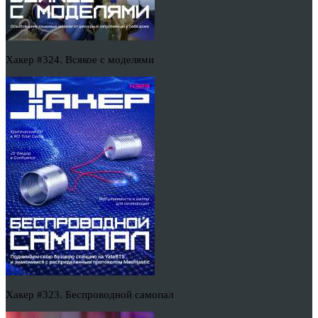
Хакер #324. Всякое с моделями
Хакер #323. Беспроводной самопал