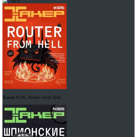
-50%
Хакер #326. Router from Hell