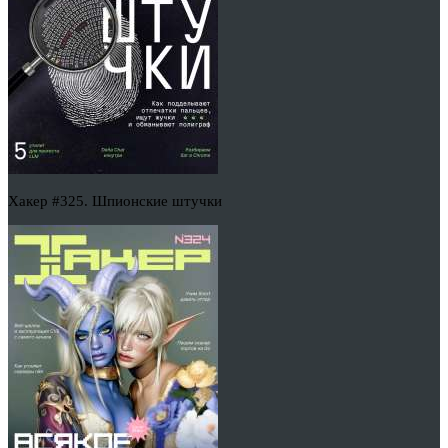
Хакер #325. Шпионские штучки