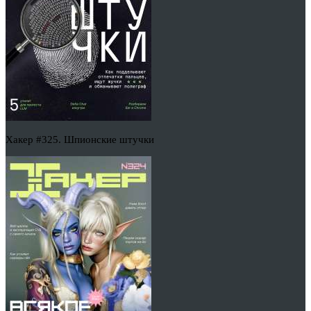
Хакер #325. Шпионские штучки