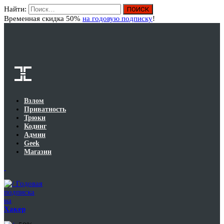
Найти:
Вход
Временная скидка 50%
на годовую подписку
!
Взлом
Приватность
Трюки
Кодинг
Админ
Geek
Магазин
Годовая
подписка
на
Хакер