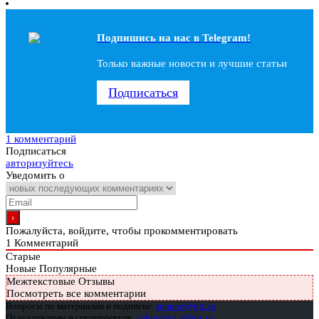
Подпишись на наc в Telegram!
Только важные новости и лучшие статьи
Подписаться
1 комментарий
Подписаться
авторизуйтесь
Уведомить о
Пожалуйста, войдите, чтобы прокомментировать
1
Комментарий
Старые
Новые
Популярные
Межтекстовые Отзывы
Посмотреть все комментарии
Вопросы по материалам и подписке:
support@glc.ru
Отдел рекламы и спецпроектов:
yakovleva.a@glc.ru