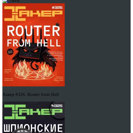
-50%
Хакер #326. Router from Hell