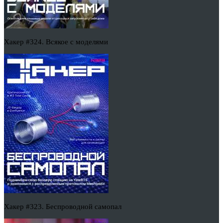
Хакер #324. Всякое с моделями
Хакер #323. Беспроводной самопал