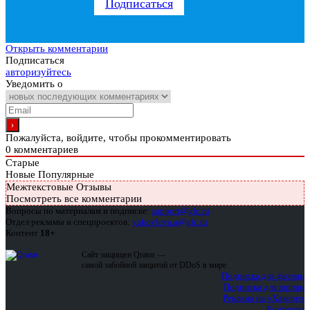
Подписаться
Открыть комментарии
Подписаться
авторизуйтесь
Уведомить о
Пожалуйста, войдите, чтобы прокомментировать
0
комментариев
Старые
Новые
Популярные
Межтекстовые Отзывы
Посмотреть все комментарии
Вопросы по материалам и подписке:
support@glc.ru
Отдел рекламы и спецпроектов:
yakovleva.a@glc.ru
Контент
18+
Сайт защищен Qrator —
самой забойной защитой от DDoS в мире
Подписка для физлиц
Подписка для юрлиц
Реклама на «Хакере»
Контакты