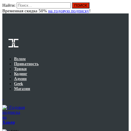
Найти:
Вход
Временная скидка 50%
на годовую подписку
!
Взлом
Приватность
Трюки
Кодинг
Админ
Geek
Магазин
Годовая
подписка
на
Хакер