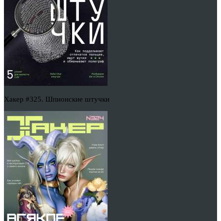
Хакер #325. Шпионские штучки