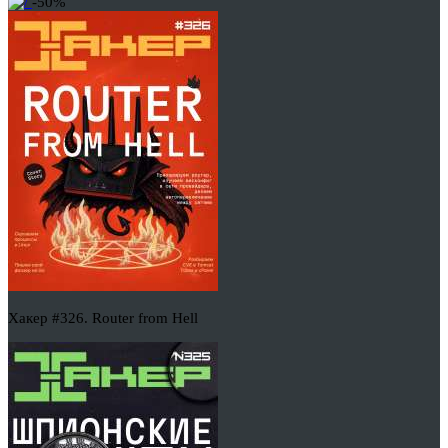
-50%
Хакер #326. Router from Hell