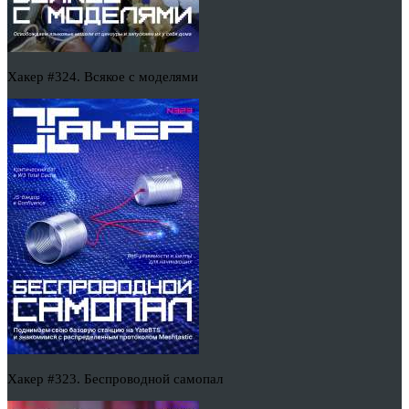
Хакер #324. Всякое с моделями
Хакер #323. Беспроводной самопал