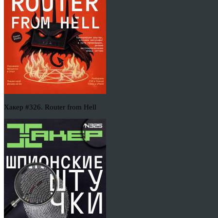
Хакер #326. Router from Hell