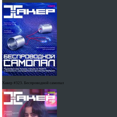
Хакер #323. Беспроводной самопал