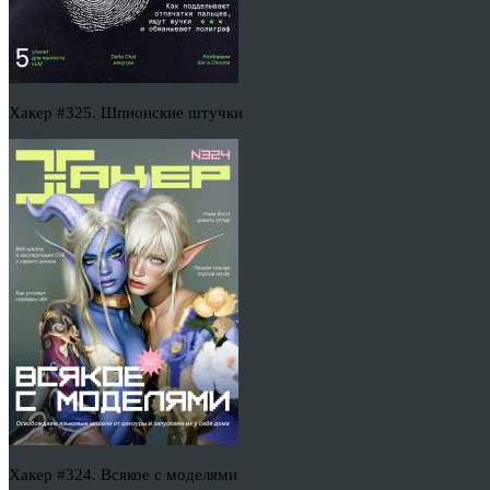
Хакер #325. Шпионские штучки
Хакер #324. Всякое с моделями