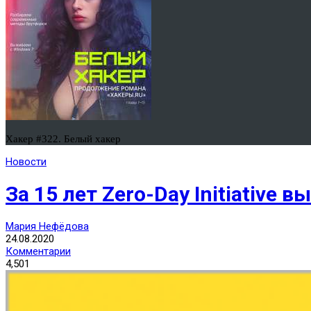
Хакер #322. Белый хакер
Новости
За 15 лет Zero-Day Initiative
Мария Нефёдова
24.08.2020
Комментарии
4,501