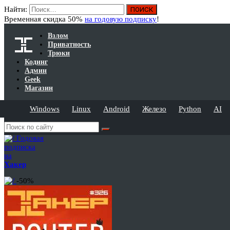
Найти:
Временная скидка 50%
на годовую подписку
!
Взлом
Приватность
Трюки
Кодинг
Админ
Geek
Магазин
Windows
Linux
Android
Железо
Python
AI
Годовая
подписка
на
Хакер
-50%