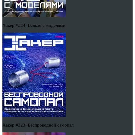
Хакер #324. Всякое с моделями
Хакер #323. Беспроводной самопал