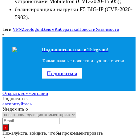
устройствами MobileIron (CVE-2020-15505);
балансировщики нагрузки F5 BIG-IP (CVE-2020-
5902).
Теги:
VPN
Zerologon
Взлом
Кибератаки
Новости
Уязвимости
Подпишись на наc в Telegram!
Только важные новости и лучшие статьи
Подписаться
Открыть комментарии
Подписаться
авторизуйтесь
Уведомить о
Пожалуйста, войдите, чтобы прокомментировать