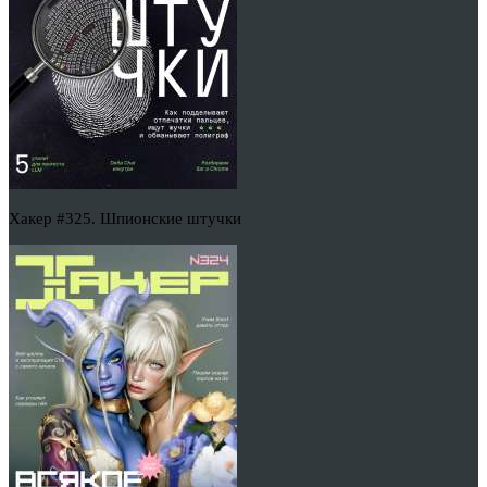
Хакер #325. Шпионские штучки