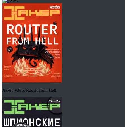
-50%
Хакер #326. Router from Hell