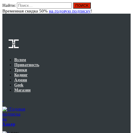
Найти:
Вход
Временная скидка 50%
на годовую подписку
!
Взлом
Приватность
Трюки
Кодинг
Админ
Geek
Магазин
Годовая
подписка
на
Хакер