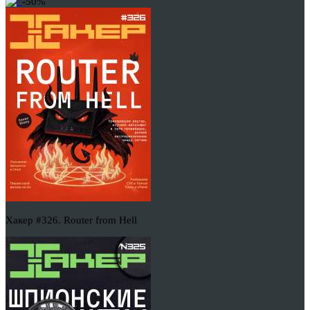
-50%
Хакер #326. Router from Hell