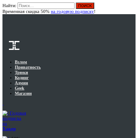
Найти:
Вход
Временная скидка 50%
на годовую подписку
!
Взлом
Приватность
Трюки
Кодинг
Админ
Geek
Магазин
Годовая
подписка
на
Хакер