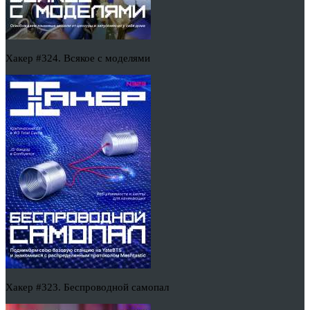
Хакер #324. Всякое с моделями
Хакер #323. Беспроводной самопал