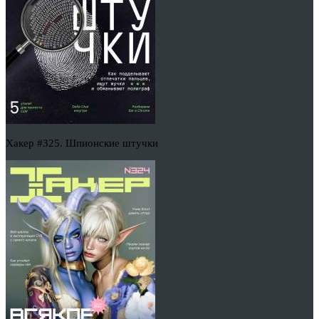
Хакер #325. Шпионские штучки