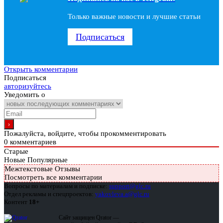
Только важные новости и лучшие статьи
Подписаться
Открыть комментарии
Подписаться
авторизуйтесь
Уведомить о
Пожалуйста, войдите, чтобы прокомментировать
0
комментариев
Старые
Новые
Популярные
Межтекстовые Отзывы
Посмотреть все комментарии
Вопросы по материалам и подписке:
support@glc.ru
Отдел рекламы и спецпроектов:
yakovleva.a@glc.ru
Контент
18+
Сайт защищен Qrator —