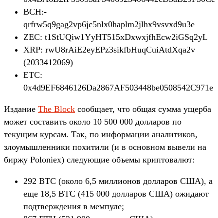
BCH:-
qrfrw5q9gag2vp6jc5nlx0haplm2jlhx9vsvxd9u3e
ZEC: t1StUQiw1YyHT515xDxwxjfhEcw2iGSq2yL
XRP: rwU8rAiE2eyEPz3sikfbHuqCuiAtdXqa2v
(2033412069)
ETC:
0x4d9EF6846126Da2867AF503448be0508542C971e
Издание
The Block
сообщает, что общая сумма ущерба
может составить около 10 500 000 долларов по
текущим курсам. Так, по информации аналитиков,
злоумышленники похитили (и в основном вывели на
биржу Poloniex) следующие объемы криптовалют:
292 BTC (около 6,5 миллионов долларов США), а
еще 18,5 BTC (415 000 долларов США) ожидают
подтверждения в мемпуле;