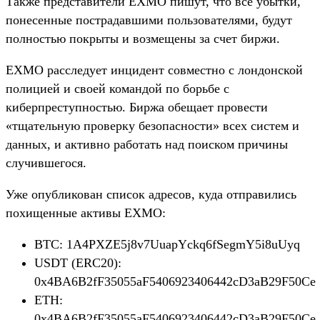
Также представители EXMO пишут, что все убытки,
понесенные пострадавшими пользователями, будут
полностью покрыты и возмещены за счет биржи.
EXMO расследует инцидент совместно с лондонской
полицией и своей командой по борьбе с
киберпреступностью. Биржа обещает провести
«тщательную проверку безопасности» всех систем и
данных, и активно работать над поиском причины
случившегося.
Уже опубликован список адресов, куда отправились
похищенные активы EXMO:
BTC: 1A4PXZE5j8v7UuapYckq6fSegmY5i8uUyq
USDT (ERC20):
0x4BA6B2fF35055aF5406923406442cD3aB29F50Ce
ETH:
0x4BA6B2fF35055aF5406923406442cD3aB29F50Ce