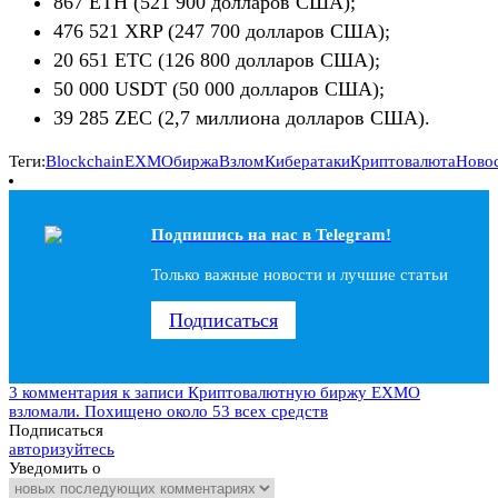
867 ETH (521 900 долларов США);
476 521 XRP (247 700 долларов США);
20 651 ETC (126 800 долларов США);
50 000 USDT (50 000 долларов США);
39 285 ZEC (2,7 миллиона долларов США).
Теги:
Blockchain
EXMO
биржа
Взлом
Кибератаки
Криптовалюта
Ново
Подпишись на наc в Telegram!
Только важные новости и лучшие статьи
Подписаться
3 комментария
к записи Криптовалютную биржу EXMO
взломали. Похищено около 53 всех средств
Подписаться
авторизуйтесь
Уведомить о