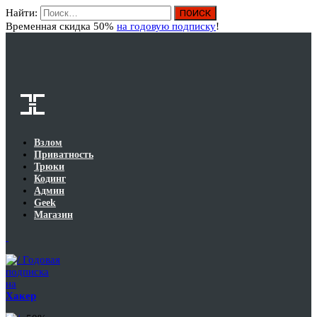
Найти:
Вход
Временная скидка 50%
на годовую подписку
!
Взлом
Приватность
Трюки
Кодинг
Админ
Geek
Магазин
Годовая
подписка
на
Хакер