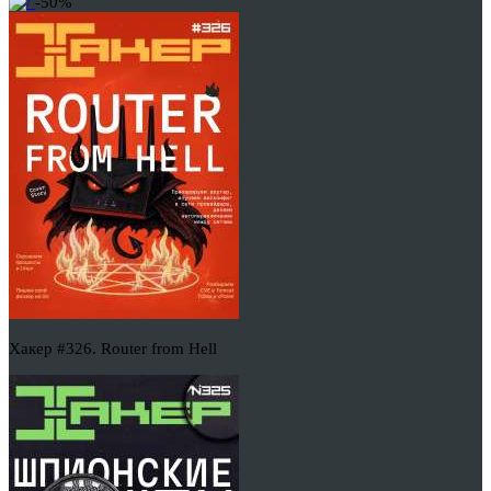
-50%
Хакер #326. Router from Hell