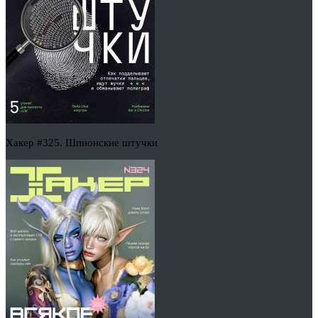
Хакер #325. Шпионские штучки