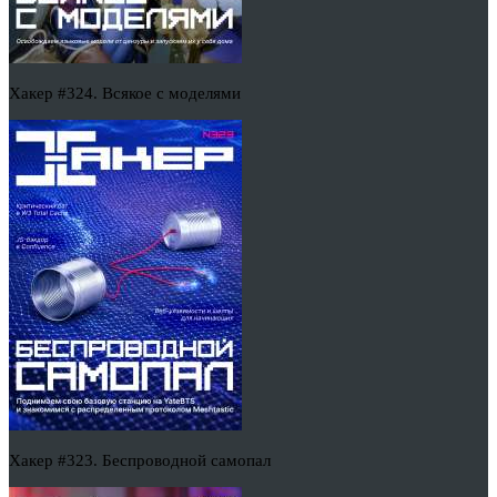
Хакер #324. Всякое с моделями
Хакер #323. Беспроводной самопал