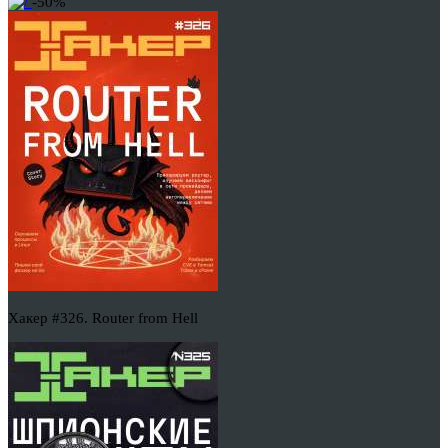
-50%
Хакер #326. Router from Hell