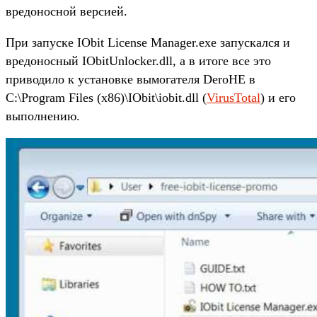
вредоносной версией.
При запуске IObit License Manager.exe запускался и
вредоносный IObitUnlocker.dll, а в итоге все это
приводило к установке вымогателя DeroHE в
C:\Program Files (x86)\IObit\iobit.dll (
VirusTotal
) и его
выполнению.