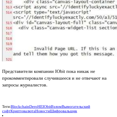
Представители компании IObit пока никак не
прокомментировали случившееся и не отвечают на
запросы журналистов.
Теги:
Blockchain
DeroHE
IObit
Взлом
Вымогательский
софт
Криптовалюта
Новости
Шифровальщик