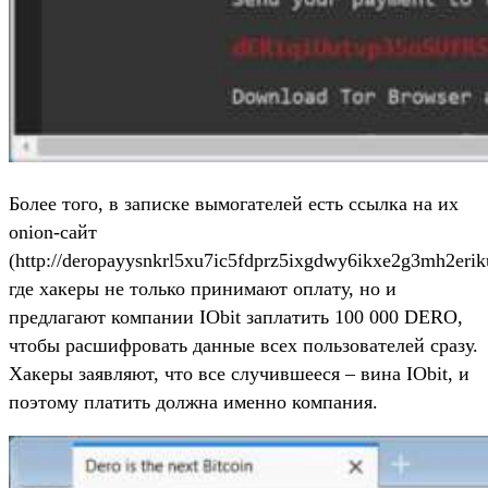
Более того, в записке вымогателей есть ссылка на их
onion-сайт
(http://deropayysnkrl5xu7ic5fdprz5ixgdwy6ikxe2g3mh2erik
где хакеры не только принимают оплату, но и
предлагают компании IObit заплатить 100 000 DERO,
чтобы расшифровать данные всех пользователей сразу.
Хакеры заявляют, что все случившееся – вина IObit, и
поэтому платить должна именно компания.