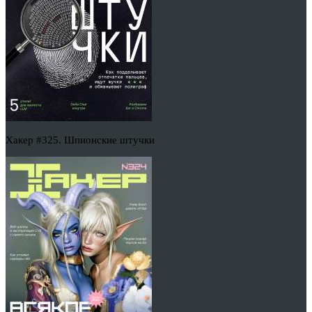
Хакер #325. Шпионские штучки