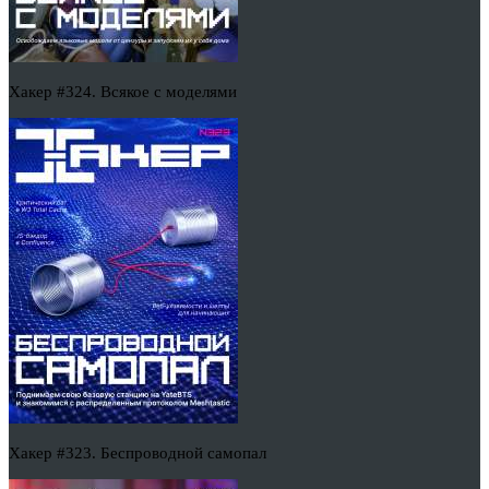
Хакер #324. Всякое с моделями
Хакер #323. Беспроводной самопал