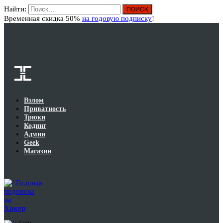
Найти:
Вход
Временная скидка 50%
на годовую подписку
!
Взлом
Приватность
Трюки
Кодинг
Админ
Geek
Магазин
Годовая
подписка
на
Хакер