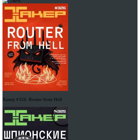
-50%
Хакер #326. Router from Hell