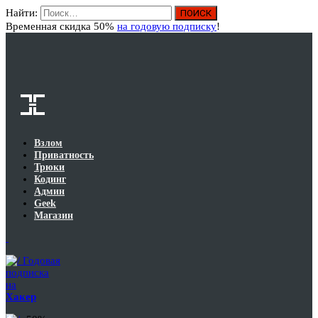
Найти:
Вход
Временная скидка 50%
на годовую подписку
!
Взлом
Приватность
Трюки
Кодинг
Админ
Geek
Магазин
Годовая
подписка
на
Хакер