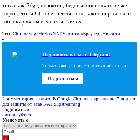
тогда как Edge, вероятно, будет использовать те же
порты, что и Chrome, неизвестно, какие порты были
заблокированы в Safari и Firefox.
Теги:
Chrome
Edge
Firefox
NAT Slipstream
Браузеры
Новости
Подпишись на наc в Telegram!
Только важные новости и лучшие статьи
Подписаться
2 комментария
к записи В Google Chrome закрыли еще 7 портов
для защиты от атак NAT Slipstreaming
Подписаться
авторизуйтесь
Уведомить о