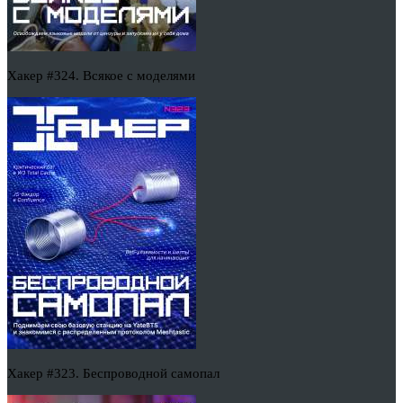
Хакер #324. Всякое с моделями
Хакер #323. Беспроводной самопал