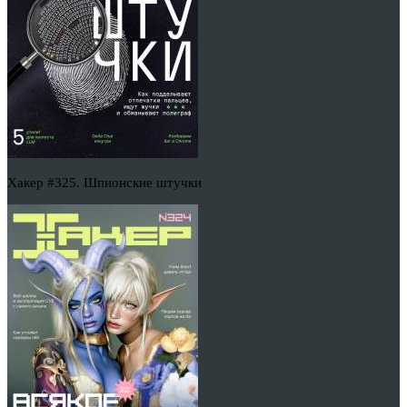
Хакер #325. Шпионские штучки