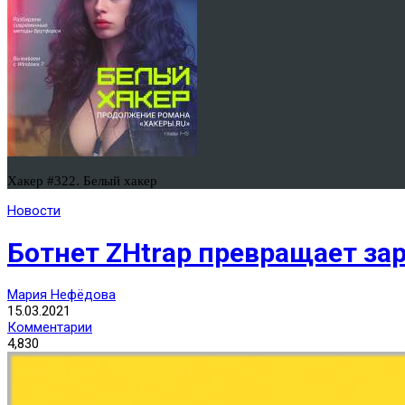
Хакер #322. Белый хакер
Новости
Ботнет ZHtrap превращает за
Мария Нефёдова
15.03.2021
Комментарии
4,830