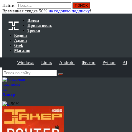
Найти:
Временная скидка 50%
на годовую подписку
!
Взлом
Приватность
Трюки
Кодинг
Админ
Geek
Магазин
Windows
Linux
Android
Железо
Python
AI
Годовая
подписка
на
Хакер
-50%