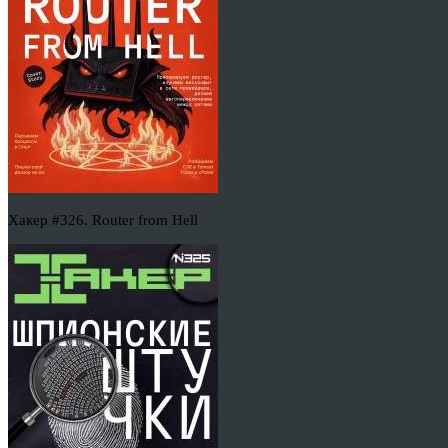
Хакер #326. Router from Hell