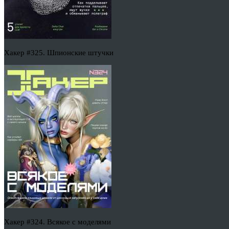
Хакер #325. Шпионские штучки
Хакер #324. Всякое с моделями