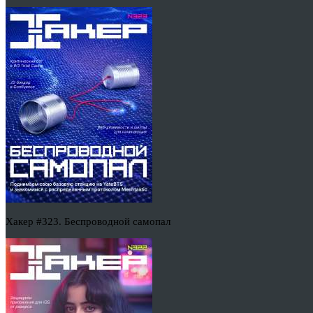
Хакер #323. Беспроводной самопал