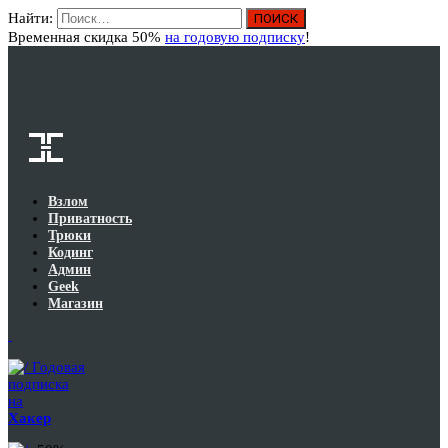
Найти:
Вход
Временная скидка 50%
на годовую подписку
!
Взлом
Приватность
Трюки
Кодинг
Админ
Geek
Магазин
Годовая
подписка
на
Хакер