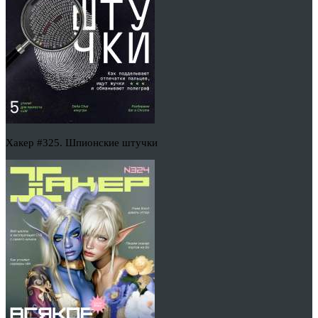
Хакер #325. Шпионские штучки