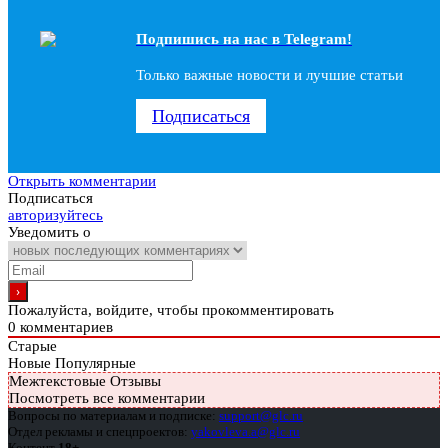
Подпишись на наc в Telegram!
Только важные новости и лучшие статьи
Подписаться
Открыть комментарии
Подписаться
авторизуйтесь
Уведомить о
Пожалуйста, войдите, чтобы прокомментировать
0
комментариев
Старые
Новые
Популярные
Межтекстовые Отзывы
Посмотреть все комментарии
Вопросы по материалам и подписке:
support@glc.ru
Отдел рекламы и спецпроектов:
yakovleva.a@glc.ru
Контент
18+