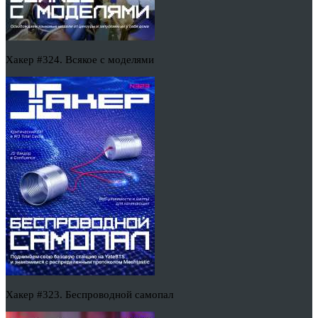
Хакер #324. Всякое с моделями
Хакер #323. Беспроводной самопал