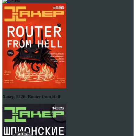
-50%
Хакер #326. Router from Hell