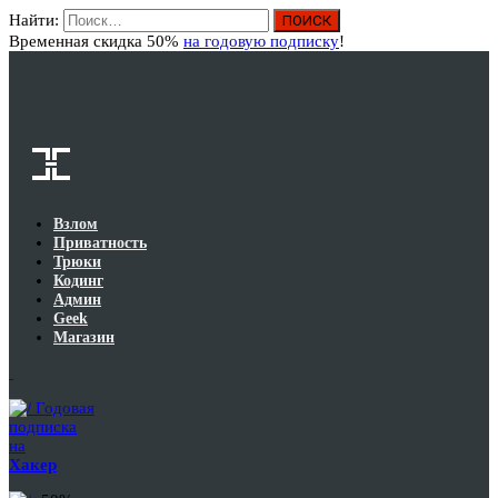
Найти:
Вход
Временная скидка 50%
на годовую подписку
!
Взлом
Приватность
Трюки
Кодинг
Админ
Geek
Магазин
Годовая
подписка
на
Хакер