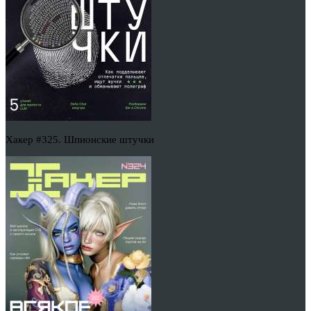
Хакер #325. Шпионские штучки