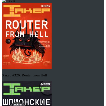
-50%
Хакер #326. Router from Hell