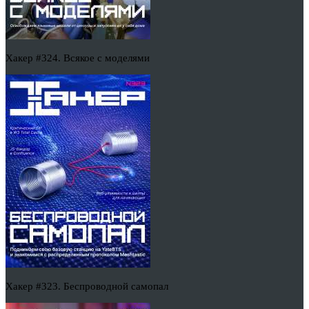
Хакер #324. Всякое с моделями
Хакер #323. Беспроводной самопал