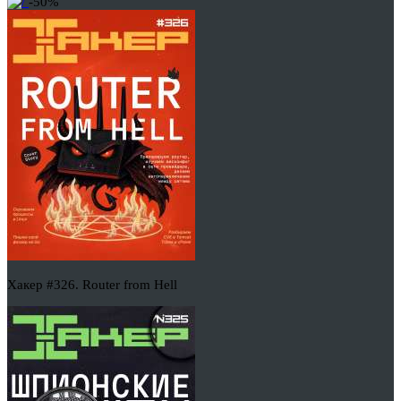
-50%
Хакер #326. Router from Hell