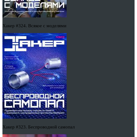
Хакер #324. Всякое с моделями
Хакер #323. Беспроводной самопал