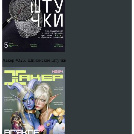
Хакер #325. Шпионские штучки