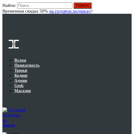
Найти:
Вход
Временная скидка 50%
на годовую подписку
!
Взлом
Приватность
Трюки
Кодинг
Админ
Geek
Магазин
Годовая
подписка
на
Хакер