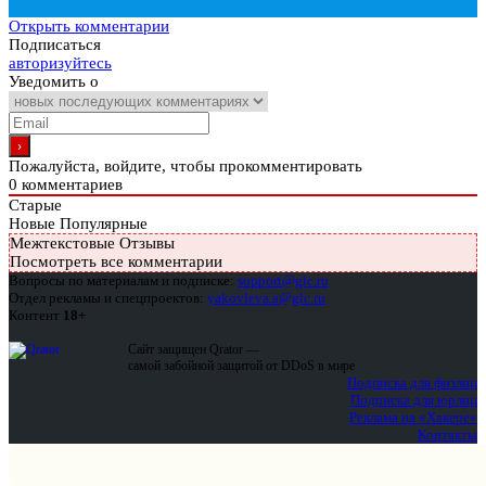
Открыть комментарии
Подписаться
авторизуйтесь
Уведомить о
Пожалуйста, войдите, чтобы прокомментировать
0
комментариев
Старые
Новые
Популярные
Межтекстовые Отзывы
Посмотреть все комментарии
Вопросы по материалам и подписке:
support@glc.ru
Отдел рекламы и спецпроектов:
yakovleva.a@glc.ru
Контент
18+
Сайт защищен Qrator —
самой забойной защитой от DDoS в мире
Подписка для физлиц
Подписка для юрлиц
Реклама на «Хакере»
Контакты