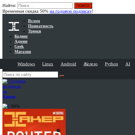
Найти:
Временная скидка 50%
на годовую подписку
!
Взлом
Приватность
Трюки
Кодинг
Админ
Geek
Магазин
Windows
Linux
Android
Железо
Python
AI
Годовая
подписка
на
Хакер
-50%