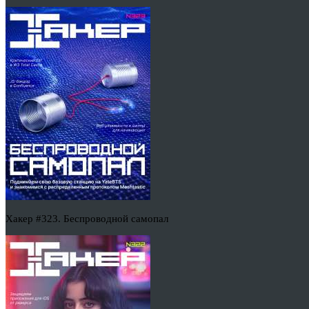
Хакер #323. Беспроводной самопал