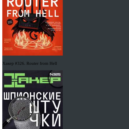
Хакер #326. Router from Hell