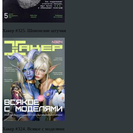
Хакер #325. Шпионские штучки
Хакер #324. Всякое с моделями