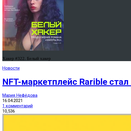
Хакер #322. Белый хакер
Новости
NFT-маркетплейс Rarible ста
Мария Нефёдова
16.04.2021
1 комментарий
10,536