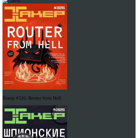
-50%
Хакер #326. Router from Hell