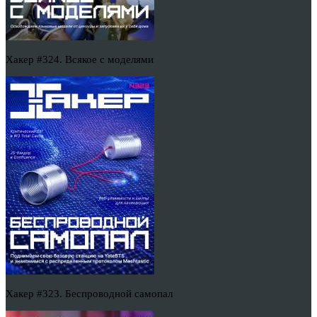
Хакер #324. Всякое с моделями
Хакер #323. Беспроводной самопал