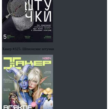
Хакер #325. Шпионские штучки