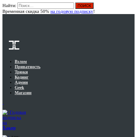
Найти:
Вход
Временная скидка 50%
на годовую подписку
!
Взлом
Приватность
Трюки
Кодинг
Админ
Geek
Магазин
Годовая
подписка
на
Хакер