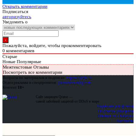
Открыть комментарии
Подписаться
авторизуйтесь
Уведомить о
Пожалуйста, войдите, чтобы прокомментировать
0
комментариев
Старые
Новые
Популярные
Межтекстовые Отзывы
Посмотреть все комментарии
Вопросы по материалам и подписке:
support@glc.ru
Отдел рекламы и спецпроектов:
yakovleva.a@glc.ru
Контент
18+
Сайт защищен Qrator —
самой забойной защитой от DDoS в мире
Подписка для физлиц
Подписка для юрлиц
Реклама на «Хакере»
Контакты