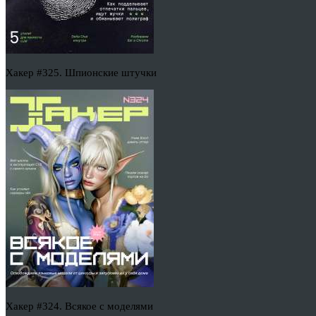
Хакер #325. Шпионские штучки
Хакер #324. Всякое с моделями