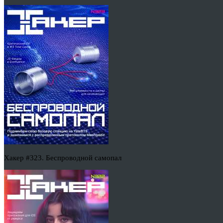
Хакер #323. Беспроводной самопал