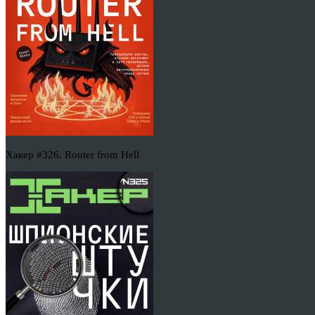
Хакер #326. Router from Hell