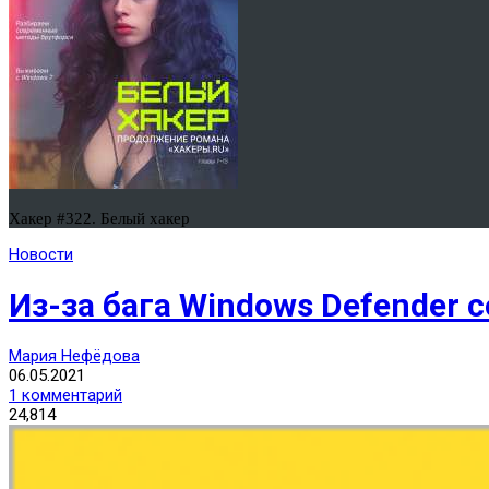
Хакер #322. Белый хакер
Новости
Из-за бага Windows Defender 
Мария Нефёдова
06.05.2021
1 комментарий
24,814