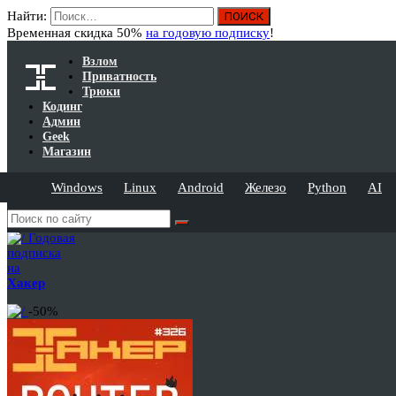
Найти:
Временная скидка 50%
на годовую подписку
!
Взлом
Приватность
Трюки
Кодинг
Админ
Geek
Магазин
Windows
Linux
Android
Железо
Python
AI
Годовая
подписка
на
Хакер
-50%