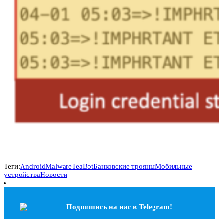
Теги:
Android
Malware
TeaBot
Банковские трояны
Мобильные
устройства
Новости
Подпишись на наc в Telegram!