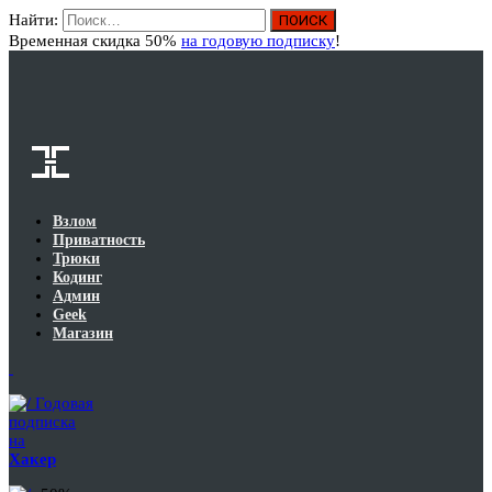
Найти:
Вход
Временная скидка 50%
на годовую подписку
!
Взлом
Приватность
Трюки
Кодинг
Админ
Geek
Магазин
Годовая
подписка
на
Хакер