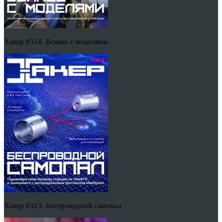
Хакер #324. Всякое с моделями
Хакер #323. Беспроводной самопал