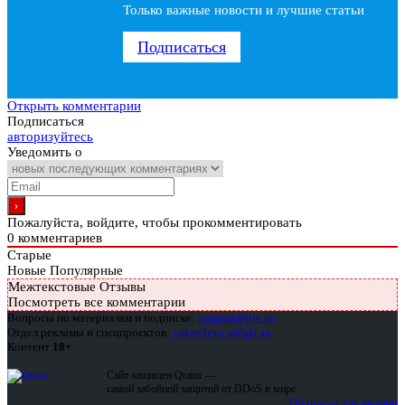
Только важные новости и лучшие статьи
Подписаться
Открыть комментарии
Подписаться
авторизуйтесь
Уведомить о
Пожалуйста, войдите, чтобы прокомментировать
0
комментариев
Старые
Новые
Популярные
Межтекстовые Отзывы
Посмотреть все комментарии
Вопросы по материалам и подписке:
support@glc.ru
Отдел рекламы и спецпроектов:
yakovleva.a@glc.ru
Контент
18+
Сайт защищен Qrator —
самой забойной защитой от DDoS в мире
Подписка для физлиц