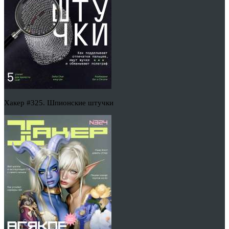
Хакер #325. Шпионские штучки