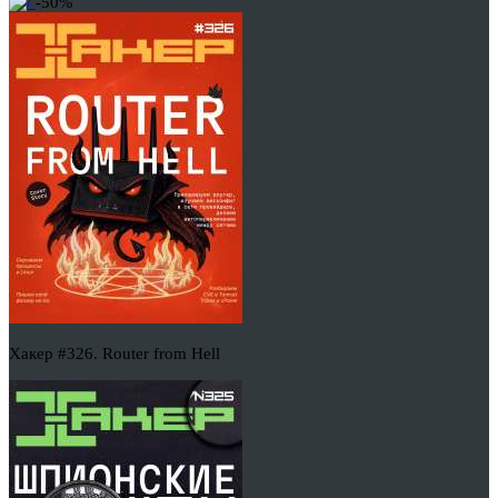
-50%
Хакер #326. Router from Hell