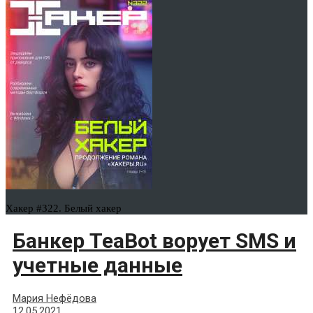
Хакер #322. Белый хакер
Банкер TeaBot ворует SMS и
учетные данные
Мария Нефёдова
12.05.2021