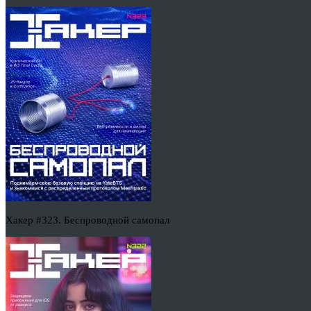
Хакер #323. Беспроводной самопал