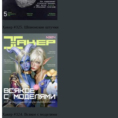
Хакер #325. Шпионские штучки
Хакер #324. Всякое с моделями