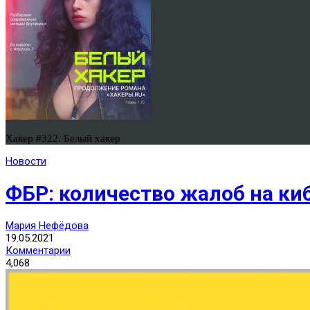
Хакер #322. Белый хакер
Новости
ФБР: количество жалоб на ки
Мария Нефёдова
19.05.2021
Комментарии
4,068