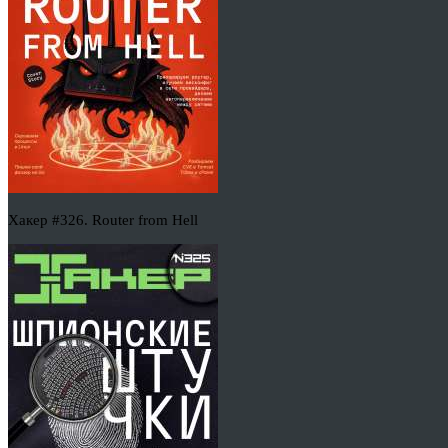
Хакер #326. Router from Hell