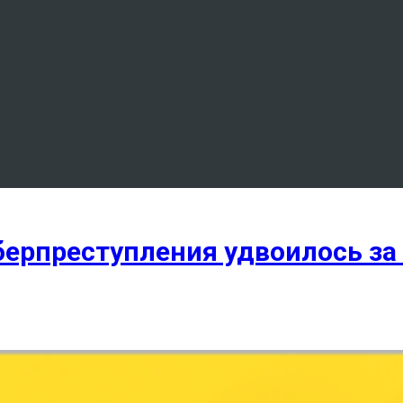
берпреступления удвоилось за