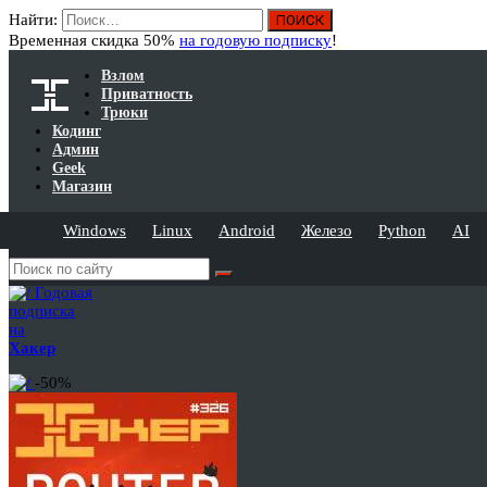
Найти:
Временная скидка 50%
на годовую подписку
!
Взлом
Приватность
Трюки
Кодинг
Админ
Geek
Магазин
Windows
Linux
Android
Железо
Python
AI
Годовая
подписка
на
Хакер
-50%