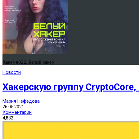
Хакер #322. Белый хакер
Новости
Хакерскую группу CryptoCore,
Мария Нефёдова
26.05.2021
Комментарии
4,832