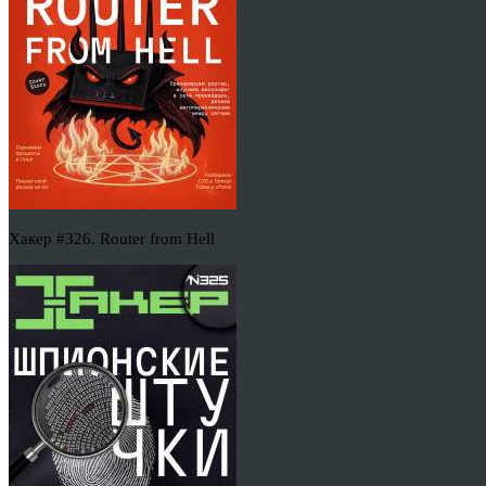
Хакер #326. Router from Hell