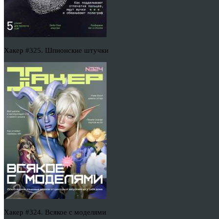
Хакер #325. Шпионские штучки
Хакер #324. Всякое с моделями