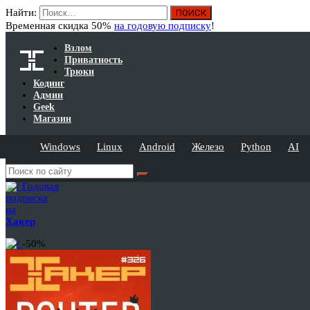
Найти:
Временная скидка 50%
на годовую подписку
!
Взлом
Приватность
Трюки
Кодинг
Админ
Geek
Магазин
Windows
Linux
Android
Железо
Python
AI
Годовая
подписка
на
Хакер
-50%