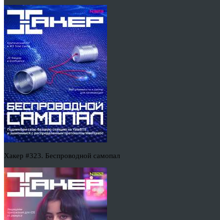
Хакер #323. Беспроводной самопал