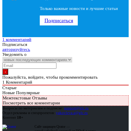
Только важные новости и лучшие статьи
Подписаться
1 комментарий
Подписаться
авторизуйтесь
Уведомить о
Пожалуйста, войдите, чтобы прокомментировать
1
Комментарий
Старые
Новые
Популярные
Межтекстовые Отзывы
Посмотреть все комментарии
Вопросы по материалам и подписке:
support@glc.ru
Отдел рекламы и спецпроектов:
yakovleva.a@glc.ru
Контент
18+
Сайт защищен Qrator —