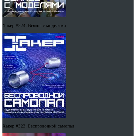
Хакер #324. Всякое с моделями
Хакер #323. Беспроводной самопал