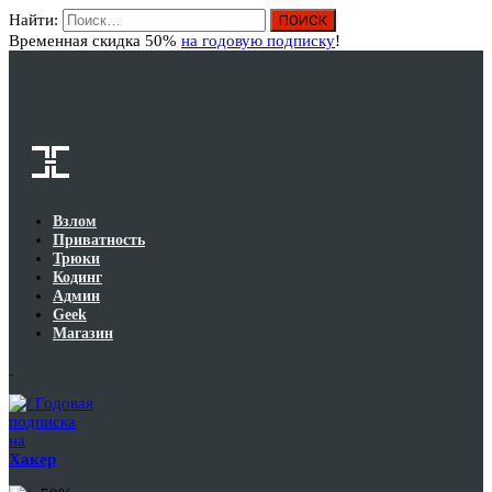
Найти:
Вход
Временная скидка 50%
на годовую подписку
!
Взлом
Приватность
Трюки
Кодинг
Админ
Geek
Магазин
Годовая
подписка
на
Хакер