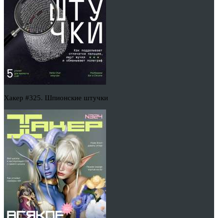
Хакер #325. Шпионские штучки