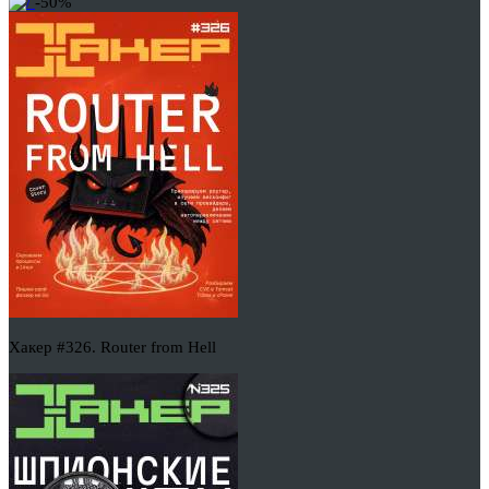
-50%
Хакер #326. Router from Hell